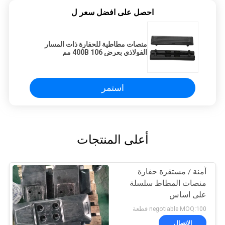
احصل على افضل سعر ل
منصات مطاطية للحفارة ذات المسار
الفولاذي بعرض 400B 106 مم
استمر
أعلى المنتجات
آمنة / مستقرة حفارة
منصات المطاط سلسلة
على اساس
negotiable MOQ:100 قطعة
الاتصال