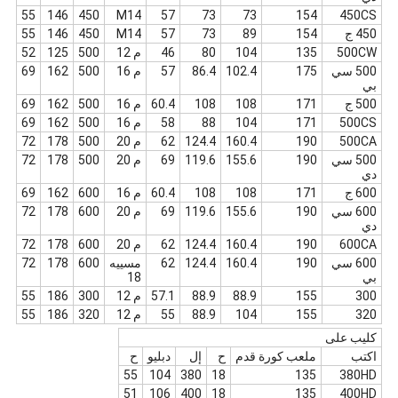
55
146
450
M14
57
73
73
154
450CS
450 ج
154
89
73
57
M14
450
146
55
500CW
135
104
80
46
م 12
500
125
52
500 سي
175
102.4
86.4
57
م 16
500
162
69
بي
500 ج
171
108
108
60.4
م 16
500
162
69
500CS
171
104
88
58
م 16
500
162
69
500CA
190
160.4
124.4
62
م 20
500
178
72
500 سي
190
155.6
119.6
69
م 20
500
178
72
دي
600 ج
171
108
108
60.4
م 16
600
162
69
600 سي
190
155.6
119.6
69
م 20
600
178
72
دي
600CA
190
160.4
124.4
62
م 20
600
178
72
600 سي
190
160.4
124.4
62
مسييه
600
178
72
بي
18
300
155
88.9
88.9
57.1
م 12
300
186
55
320
155
104
88.9
55
م 12
320
186
55
كليب على
اكتب
ملعب كورة قدم
ح
إل
دبليو
ح
55
104
380
18
135
380HD
51
106
400
18
135
400HD