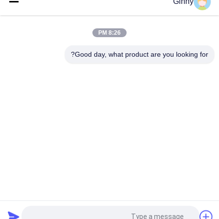
Ginny
350/52.5/104 آلة الحفر الأفقية مسار المطاط
8:26 PM
500x92x84W مخصصة نوعية جيدة الحفرة المطاط الزحف المطاط
المسار المطاط
Good day, what product are you looking for?
فئات شعبية
جميع
مسارات المطاط 
مسارات المطاط 
الزراعية
حفارة
تتبع المسارات 
تتبع المطاط المسارات
المطاطية لودر
بولت على منصات 
منصات المطاط حفارة
المطاط المسار
رصف المطاط 
كليب على منصات 
المسارات
المطاط المسار