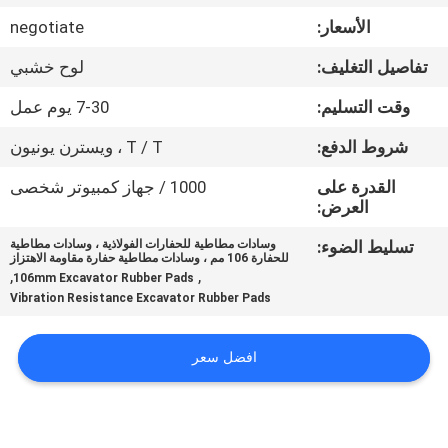
الأسعار:
negotiate
مراقبة
تفاصيل التغليف:
لوح خشبي
الجودة
وقت التسليم:
7-30 يوم عمل
اتصل
شروط الدفع:
T / T ، ويسترن يونيون
بنا
القدرة على
1000 / جهاز كمبيوتر شخصى
العرض:
اطلب
تسليط الضوء:
وسادات مطاطية للحفارات الفولاذية ، وسادات مطاطية
للحفارة 106 مم ، وسادات مطاطية حفارة مقاومة الاهتزاز
اقتباس
,
,
106mm Excavator Rubber Pads
Vibration Resistance Excavator Rubber Pads
NEWS
افضل سعر
خريطة
الموقع