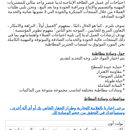
احتياجات أي عميل في الطاقة الإنتاجية.لدينا عنصر واحد مثالي للمشتريات
المهنية والتصميم والإنتاج ومراقبة الجودة وما بعد البيع ، ونحن نلبي طلبات
العملاء من خلال المنتجات المبتكرة والجودة التي لا تشوبها شائبة والخدمة
الودية الصادقة.
سوف نلتزم ، كما هو الحال دائمًا ، بمفهوم "العميل أولاً ، النزاهة والابتكار ،
التعاون المربح للجانبين ، الموجه نحو الناس" مفهوم تطوير المؤسسة ؛
تهدف إرشادات العمل لدينا إلى تلبية احتياجات العملاء واهتماماتهم بما في
ذلك المنتجات عالية الجودة والخدمات الصادقة والموثوقة والمهنية الكاملة.
نحن المورد الموثوق به لمنصات الجنزير المطاطية.
حول
وسادة مطاطية
يتم اختيار المواد على وجه التحديد لتقديم:
* حماية جيدة للسطح
* مقاومة الاهتزاز
*تقليل الضوضاء
*حياة طويلة
* المتانة الشاملة
* وسادات مطاطية مختلفة لتناسب مجموعة متنوعة من الماكينات.
مواصفات وسادة المطاط
يرجى إخبارنا بالعلامة التجارية وطراز الحفار الخاص بك أو أي آلة أخرى ،
وسنساعدك في التحقق من حجم الوسادة لك.
بولت أون
اكتب
ملعب كورة
ح
د
د
بولت
إل
دبليو
ح