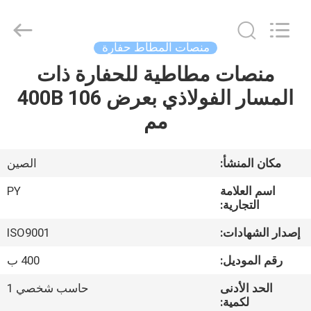
Shanghai
Puyi
Industrial
Co.,
Ltd..
منصات المطاط حفارة
All
Rights
Reserved.
منصات مطاطية للحفارة ذات
الصفحة
المسار الفولاذي بعرض 400B 106
الرئيسية
مم
منتجات
مكان المنشأ:
الصين
معلومات
اسم العلامة
PY
عنا
التجارية:
إصدار الشهادات:
ISO9001
جولة
رقم الموديل:
400 ب
في
الحد الأدنى
حاسب شخصي 1
المعمل
لكمية: