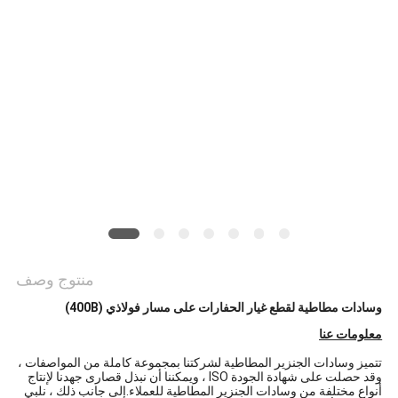
PRIVACY
POLICY
منتوج وصف
وسادات مطاطية لقطع غيار الحفارات على مسار فولاذي (400B)
معلومات عنا
تتميز وسادات الجنزير المطاطية لشركتنا بمجموعة كاملة من المواصفات ،
وقد حصلت على شهادة الجودة ISO ، ويمكننا أن نبذل قصارى جهدنا لإنتاج
أنواع مختلفة من وسادات الجنزير المطاطية للعملاء.إلى جانب ذلك ، نلبي