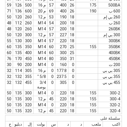
500BA
175
26
400
57
م 16
500
126
59
600 ب
190
26
400
69
م 20
600
136
71
260 بي إم
18
190
53
م 12
260
120
50
260 ب
18
200
54
M14
260
112
48
48
120
260
M14
57
200
18
260BK
300 بي إم
18
227
57
م 12
300
120
50
55
130
300
M14
57
220
18
300BK
60
135
350
M14
60
270
25
155
350BK
60
135
400
M14
60
300
25
400BK
76
170
450
M14
80
350
31
450BK
200 ت
0
160
0
M14
200
90
30
305 بي بي
0
177.8
0
م 16
305
114
32
355 بي بي
0
237.5
0
5/8 "
355
132
32
455 بي بي
0
305
0
3/4
455
132
32
بوصة
50
135
300
M14
0
220
18
155
300-2
300-4
155
18
220
45
م 12
300
135
50
50
135
320
M14
0
220
18
155
320-2
320-4
155
18
220
45
م 12
320
135
50
سلسلة على
اكتب
ملعب
د
د
س
بولت
إل
دبليو
ح