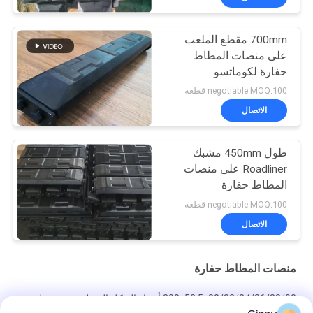
700mm مقطع الملعب
على منصات المطاط
حفارة لكوماتسو
negotiable MOQ:100 قطعة
الاتصال
طول 450mm مشبك
Roadliner على منصات
المطاط حفارة
negotiable MOQ:100 قطعة
الاتصال
منصات المطاط حفارة
300x52.5x80/82/84/86/88/90 أجزاء الهيكل السفلي حفرة قطب
المطاط