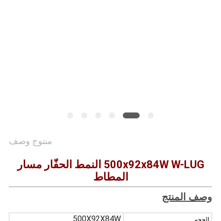
PRIVACY
POLICY
منتوج وصف
500x92x84W W-LUG النمط الحفّار مسار
المطاط
وصف المنتج
500X92X84W
الحجم