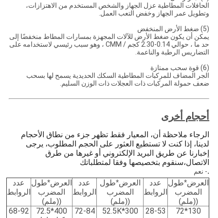
الحافلات المطاطية عزل الجهاز والشخص المستخدم من الاهتزازات،
وتطويل عمر الجهاز وخفض التعب العمل.
(5) ضغط الأرض المنخفض
يمكن أن يكون ضغط الأرض للآلات المجهزة بمسارات المطاط منخفضًا إلى
حد ما ، حوالي 0.14-2.30 كجم / CMM ، وهو سبب رئيسي لاستخدامه على
التضاريس الرطبة والناعمة.
(6) قوة سحب ممتازة
الجر المضاف للمركبات المطاطية السكك الحديدية يسمح لها بسحب
ضعف حمولة المركبات ذات العجلات ذات الوزن السليم.
أحجام أخرى
الرجاء ملاحظة أن، المعيار فقط تظهر جزء من نطاق الأحجام
لدينا، إذا كنت لا تستطيع العثور على الحجم المطلوب، يرجى
إخبارنا عن طريق البريد الإلكتروني أو غيرها من طرق
الاتصال،سنقوم بتخصيصها وفقا لمتطلباتك
.
- نعم
العرض*طول
عدد
العرض*طول
عدد
العرض*طول
عدد
المضرب
الروابط
المضرب
الروابط
المضرب
الروابط
((ملم)
((ملم)
((ملم)
68-92
400*72.5
72-84
300*52.5K
28-53
130*72