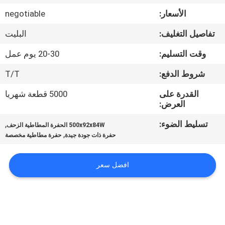
الأسعار:
negotiable
مراقبة
تفاصيل التغليف:
البليت
الجودة
وقت التسليم:
20-30 يوم عمل
اتصل
شروط الدفع:
T/T
بنا
القدرة على
5000 قطعة شهريا
العرض:
اطلب
تسليط الضوء:
,
500x92x84W الحفرة المطاطية الزحف
,
حفرة ذات جودة جيدة
حفرة مطاطية مخصصة
اقتباس
افضل سعر
NEWS
خريطة
الموقع