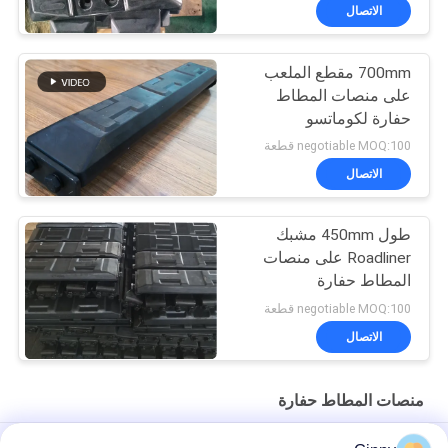
الاتصال
700mm مقطع الملعب
على منصات المطاط
حفارة لكوماتسو
negotiable MOQ:100 قطعة
الاتصال
طول 450mm مشبك
Roadliner على منصات
المطاط حفارة
negotiable MOQ:100 قطعة
الاتصال
منصات المطاط حفارة
300x52.5x80/82/84/86/88/90 أجزاء الهيكل السفلي حفرة قطب