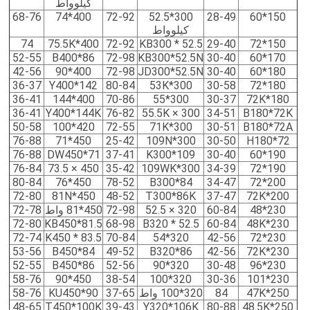
كيلوواط
68-76
400*74
72-92
300*52.5
28-49
150*60
كيلوواط
74
400*75.5K
72-92
KB300 * 52.5
29-40
150*72
52-55
B400*86
72-98
KB300*52.5N
30-40
170*60
42-56
400*90
72-98
JD300*52.5N
30-40
180*60
36-37
Y400*142
80-84
300*53K
30-58
180*72
36-41
400*144
70-86
300*55
30-37
180*72K
36-41
Y400*144K
76-82
300 × 55.5K
34-51
B180*72K
50-58
420*100
72-55
300*71K
30-51
B180*72A
76-88
450*71
25-42
300*109N
30-50
H180*72
76-88
DW450*71
37-41
K300*109
30-40
190*60
76-84
450 × 73.5
35-42
300*109WK
34-39
190*72
80-84
450*76
78-52
B300*84
34-47
200*72
72-80
450*81N
48-52
T300*86K
37-47
200*72K
230*48
60-84
320 × 52.5
72-98
450*81 واط
72-78
72-80
KB450*81.5
68-98
B320 * 52.5
60-84
230*48K
72-74
K450 * 83.5
70-84
320*54
42-56
230*72
53-56
B450*84
49-52
B320*86
42-56
230*72K
52-55
B450*86
52-56
320*90
30-48
230*96
58-76
450*90
38-54
320*100
30-36
230*101
250*47K
84
320*100 واط
37-65
KU450*90
58-76
48-65
T450*100K
39-43
Y320*106K
80-88
250*48.5K