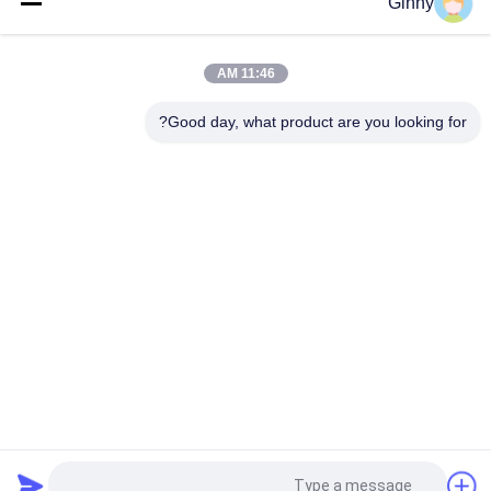
Ginny
المطاط
350/52.5/104 آلة الحفر الأفقية مسار المطاط
11:46 AM
350x52.5x104 مخصصة ZT-18 HDD الآلات المطاطية المسار
Good day, what product are you looking for?
فئات شعبية
جميع
مسارات المطاط 
مسارات المطاط 
الزراعية
حفارة
تتبع المسارات 
تتبع المطاط المسارات
المطاطية لودر
بولت على منصات 
منصات المطاط حفارة
المطاط المسار
رصف المطاط 
كليب على منصات 
المسارات
المطاط المسار