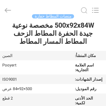
Shanghai
Puyi
Industrial
Co.,
Ltd..
منصات المطاط حفارة
All
Rights
Reserved.
500x92x84W مخصصة نوعية
الصفحة
جيدة الحفرة المطاط الزحف
الرئيسية
المطاط المسار المطاط
منتجات
مكان المنشأ:
الصين
معلومات
اسم العلامة
Pooyert
عنا
التجارية:
إصدار الشهادات:
ISO9001
جولة
رقم الموديل:
500×92×84 عرض
في
الحد الأدنى
2 قطع
المعمل
لكمية: