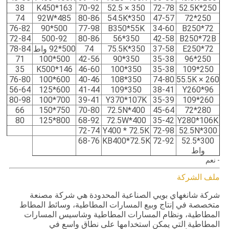
38
K450*163
70-92
350 × 52.5
72-78
250*52.5K
74
485*92W
80-86
350*54.5K
47-57
250*72
76-82
500*90
77-98
B350*55K
34-60
B250*72
72-84
500-92
80-86
350*56
42-58
B250*72B
E250*72
37-58
350*75.5K
74
500*92 واط
78-84
71
500*100
42-56
350*90
35-38
250*96
35
K500*146
46-60
350*100
35-38
250*109
76-80
600*100
40-46
350*108
74-80
260 × 55.5K
56-64
600*125
41-44
350*109
38-41
Y260*96
80-98
700*100
39-41
Y370*107K
35-39
260*109
66
750*150
70-80
400*72.5N
45-64
280*72
80
800*125
68-92
400*72.5W
35-42
Y280*106K
72-74
Y400 * 72.5K
72-98
300*52.5N
68-76
KB400*72.5K
72-92
300*52.5
واط
- نعم
ملف الشركة
شركة شانغهاي بويي الصناعية المحدودة هي شركة مصنعة
متخصصة في إنتاج وبيع المسارات المطاطية، وسائط المطاط
المطاطية، ونظام المسارات المطاطية وشاسيس المسارات
المطاطية التي يمكن استخدامها على نطاق واسع في