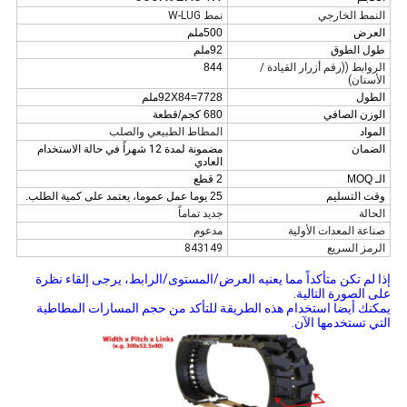
النمط الخارجي
نمط W-LUG
العرض
500ملم
طول الطوق
92ملم
الروابط ((رقم أزرار القيادة /
844
الأسنان)
الطول
92X84=7728ملم
الوزن الصافي
680 كجم/قطعة
المواد
المطاط الطبيعي والصلب
الضمان
مضمونة لمدة 12 شهراً في حالة الاستخدام
العادي
الـ MOQ
2 قطع
وقت التسليم
25 يوما عمل عموما، يعتمد على كمية الطلب.
الحالة
جديد تماماً
صناعة المعدات الأولية
مدعوم
الرمز السريع
843149
إذا لم تكن متأكداً مما يعنيه العرض/المستوى/الرابط، يرجى إلقاء نظرة
على الصورة التالية.
يمكنك أيضا استخدام هذه الطريقة للتأكد من حجم المسارات المطاطية
التي تستخدمها الآن.