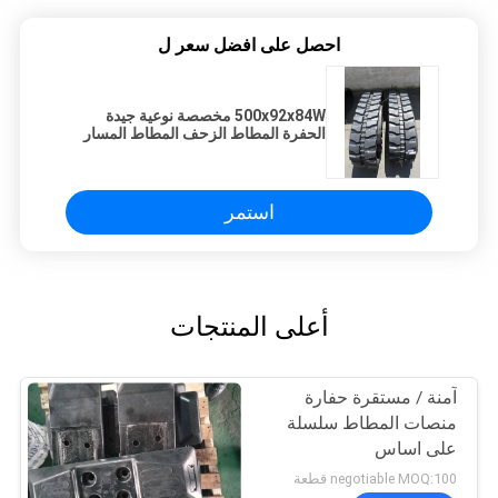
احصل على افضل سعر ل
500x92x84W مخصصة نوعية جيدة
الحفرة المطاط الزحف المطاط المسار
المطاط
استمر
أعلى المنتجات
آمنة / مستقرة حفارة
منصات المطاط سلسلة
على اساس
negotiable MOQ:100 قطعة