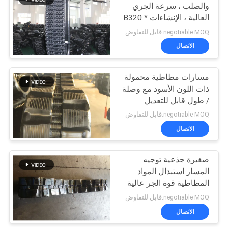
والصلب ، سرعة الجري
العالية ، الإنشاءات B320 *
19
86ZZ * 54
negotiable MOQ:قابل للتفاوض
كليب على منصات
الاتصال
المطاط المسار
مسارات مطاطية محمولة
ذات اللون الأسود مع وصلة
/ طول قابل للتعديل
negotiable MOQ:قابل للتفاوض
الاتصال
39
رصف المطاط
صغيرة جذعية توجيه
المسار استبدال المواد
المسارات
المطاطية قوة الجر عالية
negotiable MOQ:قابل للتفاوض
الاتصال