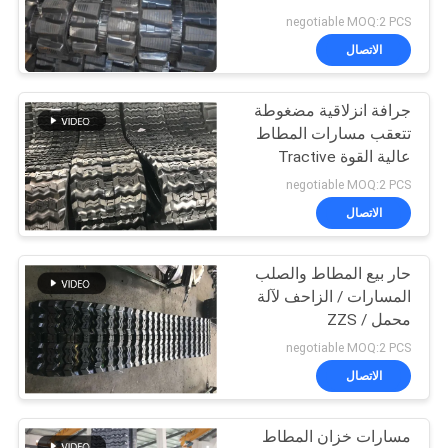
negotiable MOQ:2 PCS
PRIVACY
الاتصال
53
POLICY
جرافة انزلاقية مضغوطة
منصات المطاط حفارة
تتعقب مسارات المطاط
عالية القوة Tractive
B450X86ZZ * 55
negotiable MOQ:2 PCS
الاتصال
حار بيع المطاط والصلب
26
المسارات / الزاحف لآلة
بولت على منصات
محمل ZZS /
ZB450X86X56
negotiable MOQ:2 PCS
المطاط المسار
الاتصال
مسارات خزان المطاط