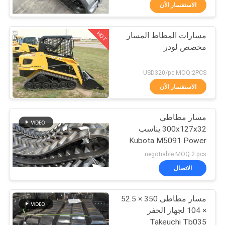
الاستفسار الآن
مراقبة
HOT
مسارات المطاط المسار
الجودة
46
مخصص لودر
تتبع المسارات
اتصل
USD320/pc MOQ:2PCS
المطاطية لودر
بنا
الاستفسار الآن
مسار مطاطي
اطلب
300x127x32 يناسب
اقتباس
Kubota M5091 Power
47
Crawler
negotiable MOQ:2 pcs
تتبع المطاط
NEWS
الاتصال
المسارات
مسار مطاطي 350 × 52.5
خريطة
× 104 لجهاز الحفر
الموقع
Takeuchi Tb035