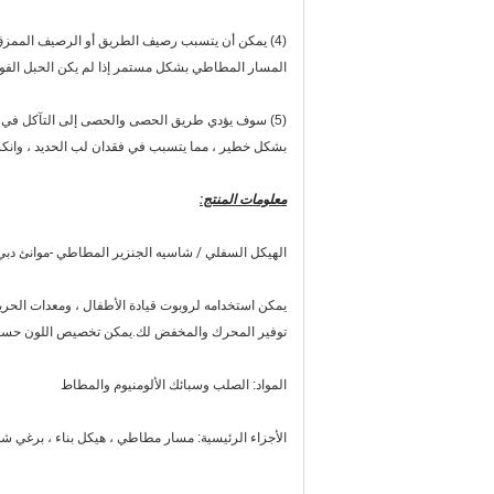
(4) يمكن أن يتسبب رصيف الطريق أو الرصيف الممزق
المسار المطاطي بشكل مستمر إذا لم يكن الحبل الفولاذ
(5) سوف يؤدي طريق الحصى والحصى إلى التآكل في
بشكل خطير ، مما يتسبب في فقدان لب الحديد ، وانكس
معلومات المنتج:
الهيكل السفلي / شاسيه الجنزير المطاطي -
موانئ دبي-ND-250
يمكن استخدامه لروبوت قيادة الأطفال ، ومعدات الحريق 
توفير المحرك والمخفض لك.يمكن تخصيص اللون حسب مت
المواد: الصلب وسبائك الألومنيوم والمطاط
الأجزاء الرئيسية: مسار مطاطي ، هيكل بناء ، برغي شد