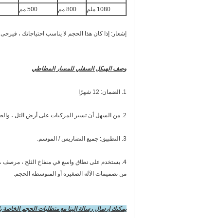
1080 ملم
800 مم
500 مم
إشعار: إذا كان هذا الحجم لا يناسب احتياجاتك ، فيرج
وصف الهيكل السفلي للمسار المطاطي
1. الضمان: 12 شهرًا
2. من السهل أن تسير المركبات على أرض التل ، والطرق الطينية ، والأرض الرملية ...
3. التطبيق: جميع التضاريس / الموسم.
4. يستخدم على نطاق واسع في منفاخ الثلج ، مرصف ، ش
من تصميمات الآلة الصغيرة أو المتوسطة الحجم.
يمكنك إرسال رسالة إلينا مع متطلبات الحجم الخاصة 