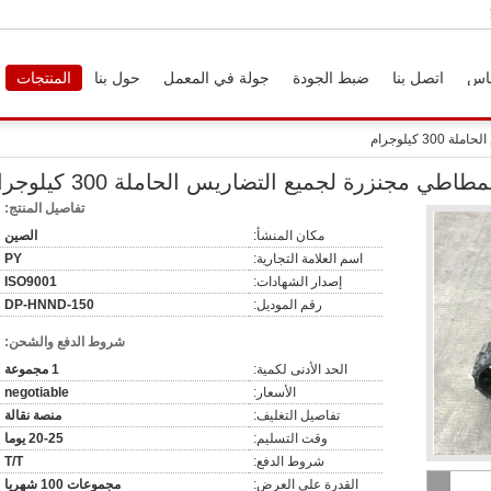
اس
اتصل بنا
ضبط الجودة
جولة في المعمل
حول بنا
المنتجات
كيلوجرام
 مجنزرة لجميع التضاريس الحاملة 300 كيلوجرام
تفاصيل المنتج:
مكان المنشأ:
الصين
اسم العلامة التجارية:
PY
إصدار الشهادات:
ISO9001
رقم الموديل:
DP-HNND-150
شروط الدفع والشحن:
الحد الأدنى لكمية:
1 مجموعة
الأسعار:
negotiable
تفاصيل التغليف:
منصة نقالة
وقت التسليم:
20-25 يوما
شروط الدفع:
T/T
القدرة على العرض:
مجموعات 100 شهريا