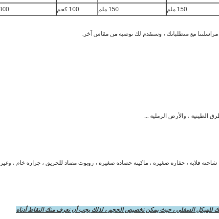
150 ملم
150 ملم
100 كجم
300 كجم
ى مراسلتنا مع متطلباتك ، وسنقدم لك توصية من مقاس آخر.
احنة قلابة ، حفارة صغيرة ، ماكينة حصادة صغيرة ، روبوت مضاد للحريق ، جزازة خام ، وغيره
بك للهيكل السفلي ، حيث يمكن تخصيص الحجم ، لذلك يجب أن نعرف منك النقاط أدناه