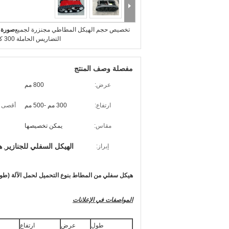
تخصيص حجم الهيكل المطاطي مجنزرة لجميع
صورة ك
التضاريس الحاملة 300 كيلوجرام
مفصلة وصف المنتج
عرض:
800 مم
ط
ارتفاع:
300 مم -500 مم
أقصى 
مقاس:
يمكن تخصيصها
الهيكل السفلي للجنازير
ه
إبراز:
,
هيكل سفلي من المطاط بنوع التحميل لحمل الآلة (طول 1500 م
المواصفات في الإعلانات
طول
عرض
ارتفاع