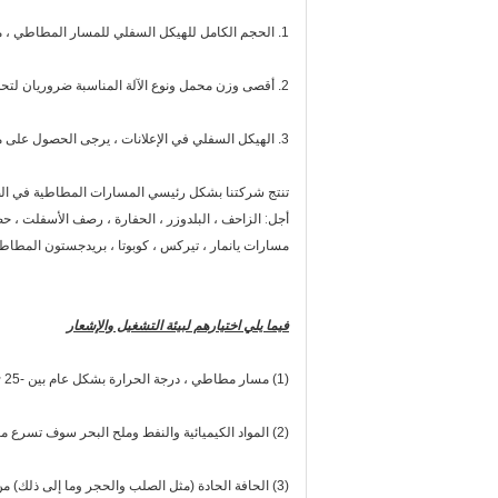
1. الحجم الكامل للهيكل السفلي للمسار المطاطي ، مثل العرض والطول والارتفاع مهم جدًا أيضًا بالنسبة لنا لتقديم توصية لك.
2. أقصى وزن محمل ونوع الآلة المناسبة ضروريان لتحديد نوع الجنزير المطاطي
3. الهيكل السفلي في الإعلانات ، يرجى الحصول على مرجع ، إذا أردت ، يمكننا ضبط الحجم لك. الحجم المخصص المخصص مقبول أيضًا.
تنتج شركتنا بشكل رئيسي المسارات المطاطية في الص
أجل: الزاحف ، البلدوزر ، الحفارة ، رصف الأسفلت ، حص
مسارات يانمار ، تيركس ، كوبوتا ، بريدجستون المطاطي
فيما يلي اختيارهم لبيئة التشغيل والإشعار
(1) مسار مطاطي ، درجة الحرارة بشكل عام بين -25 ~ + 55'C.
(2) المواد الكيميائية والنفط وملح البحر سوف تسرع مسار الشيخوخة ، بعد استخدامها في مثل هذه البيئة ، تحتاج إلى تنظيف المسار.
(3) الحافة الحادة (مثل الصلب والحجر وما إلى ذلك) من الطريق سوف تتسبب في تلف المسار المطاطي.