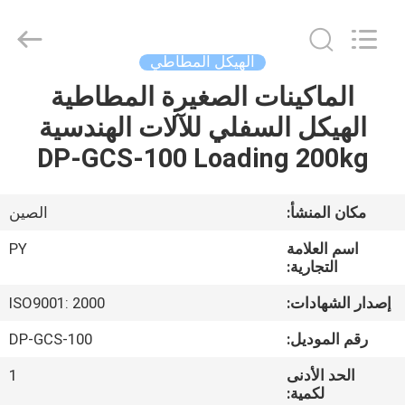
Shanghai
Puyi
Industrial
Co.,
Ltd..
الهيكل المطاطي
All
Rights
Reserved.
الماكينات الصغيرة المطاطية
الصفحة
الهيكل السفلي للآلات الهندسية
الرئيسية
DP-GCS-100 Loading 200kg
منتجات
مكان المنشأ:
الصين
معلومات
اسم العلامة
PY
عنا
التجارية:
إصدار الشهادات:
ISO9001: 2000
جولة
رقم الموديل:
DP-GCS-100
في
الحد الأدنى
1
المعمل
لكمية: