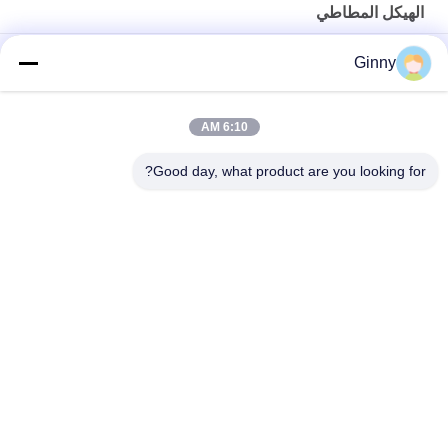
الهيكل المطاطي
48 فولت 1 كيلوواط حمولة 200 كيلوغرام الاطار المطاطي Dp-Kls-150
Ginny
الهيكل السفلي للجنزير 300 كجم لمعدات الإطفاء على كرسي متحرك
جزازة العشب
6:10 AM
نقل الطاقة 500 كجم تحميل الهيكل السفلي المطاطي اللون الأسود
Good day, what product are you looking for?
فئات شعبية
جميع
مسارات المطاط 
مسارات المطاط 
الزراعية
حفارة
تتبع المسارات 
تتبع المطاط المسارات
المطاطية لودر
بولت على منصات 
منصات المطاط حفارة
المطاط المسار
رصف المطاط 
كليب على منصات 