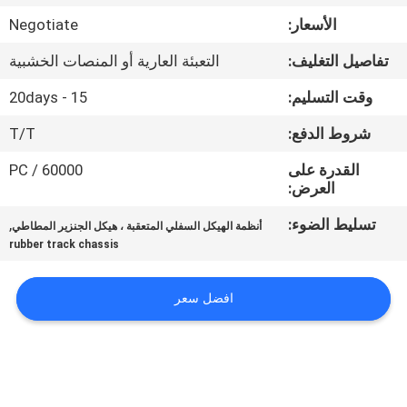
الأسعار:
Negotiate
مراقبة
تفاصيل التغليف:
التعبئة العارية أو المنصات الخشبية
الجودة
وقت التسليم:
15 - 20days
اتصل
شروط الدفع:
T/T
بنا
القدرة على
60000 / PC
العرض:
اطلب
تسليط الضوء:
,
أنظمة الهيكل السفلي المتعقبة ، هيكل الجنزير المطاطي
rubber track chassis
اقتباس
افضل سعر
NEWS
خريطة
الموقع