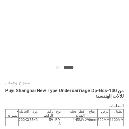
PRIVACY
POLICY
منتوج وصف
من Puyi Shanghai New Type Undercarriage Dp-Gcs-100
للآلات الهندسية
المعلمات:
الطول
عرض
ارتفاع
قطر عجلة
نوع
رقم
وزن
الحاملة
●
القيادة
الرابط
السرعة
200KG
35KG
59
BD-
145MM
290mm
600MM
1100MM
A