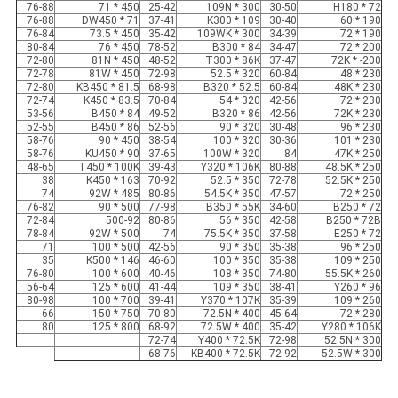
76-88
450 * 71
25-42
300 * 109N
30-50
H180 * 72
76-88
DW450 * 71
37-41
K300 * 109
30-40
190 * 60
76-84
450 * 73.5
35-42
300 * 109WK
34-39
190 * 72
80-84
450 * 76
78-52
B300 * 84
34-47
200 * 72
72-80
450 * 81N
48-52
T300 * 86K
37-47
200- * 72K
72-78
450 * 81W
72-98
320 * 52.5
60-84
230 * 48
72-80
KB450 * 81.5
68-98
B320 * 52.5
60-84
230 * 48K
72-74
K450 * 83.5
70-84
320 * 54
42-56
230 * 72
53-56
B450 * 84
49-52
B320 * 86
42-56
230 * 72K
52-55
B450 * 86
52-56
320 * 90
30-48
230 * 96
58-76
450 * 90
38-54
320 * 100
30-36
230 * 101
58-76
KU450 * 90
37-65
320 * 100W
84
250 * 47K
48-65
T450 * 100K
39-43
Y320 * 106K
80-88
250 * 48.5K
38
K450 * 163
70-92
350 * 52.5
72-78
250 * 52.5K
74
485 * 92W
80-86
350 * 54.5K
47-57
250 * 72
76-82
500 * 90
77-98
B350 * 55K
34-60
B250 * 72
72-84
500-92
80-86
350 * 56
42-58
B250 * 72B
78-84
500 * 92W
74
350 * 75.5K
37-58
E250 * 72
71
500 * 100
42-56
350 * 90
35-38
250 * 96
35
K500 * 146
46-60
350 * 100
35-38
250 * 109
76-80
600 * 100
40-46
350 * 108
74-80
260 * 55.5K
56-64
600 * 125
41-44
350 * 109
38-41
Y260 * 96
80-98
700 * 100
39-41
Y370 * 107K
35-39
260 * 109
66
750 * 150
70-80
400 * 72.5N
45-64
280 * 72
80
800 * 125
68-92
400 * 72.5W
35-42
Y280 * 106K
72-74
Y400 * 72.5K
72-98
300 * 52.5N
68-76
KB400 * 72.5K
72-92
300 * 52.5W