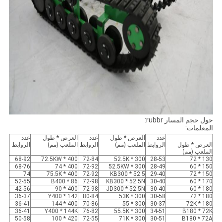
حول حجم المسار rubbr:
المعلمات:
عدد
العرض * طول
عدد
العرض * طول
عدد
العرض * طول
الروابط
الملعب (مم)
الروابط
الملعب (مم)
الروابط
الملعب (مم)
68-92
400 * 72.5KW
72-84
300 * 52.5K
28-53
130 * 72
68-76
400 * 74
72-92
300 * 52.5KW
28-49
150 * 60
74
400 * 75.5K
72-92
KB300 * 52.5
29-40
150 * 72
52-55
B400 * 86
72-98
KB300 * 52.5N
30-40
170 * 60
42-56
400 * 90
72-98
JD300 * 52.5N
30-40
180 * 60
36-37
Y400 * 142
80-84
300 * 53K
30-58
180 * 72
36-41
400 * 144
70-86
300 * 55
30-37
180 * 72K
36-41
Y400 * 144K
76-82
300 * 55.5K
34-51
B180 * 72K
50-58
420 * 100
72-55
300 * 71K
30-51
B180 * 72A