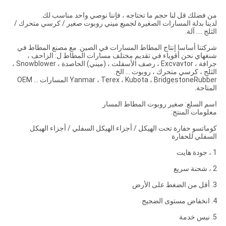
من فضلك قل لنا حجم ما تحتاجه ، فإننا نوصي واحد مناسب لك.
لدينا بدلة المسارات الصغيرة لجميع ميني روبوت صغير / كرسي متحرك /
الثلج .... آلة.
شركتنا أساسا إنتاج المطاط المسارات في الصين. مع مصنع المطاط في
شنغهاي نحن أقوياء في تقديم مختلف مسارات المطاط ل: الزاحف ،
جرافة ، Excvavtor ، رصف الأسفلت ، (ميني) الحاصدة ، Snowblower ،
الثلج ، كرسي متحرك ، روبوت ... الخ.
Yanmar ، Terex ، Kubota ، BridgestoneRubber المسارات ... OEM
المتاحة.
اسم السلع: صغير روبوت المطاط المسار
معلومات المنتج:
كوماتسو حفارة تحت الهيكل / أجزاء الهيكل السفلي / أجزاء الهيكل
السفلي للحفارة
1 ، جودة هايت
2 ، شحنة سريع
3. أقل من الضغط على الأرض
4. انخفاض مستوى الضجيج
5. نيس خدمة