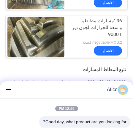
الاتصال
36 "مسارات مطاطية
واسعة للجرارات لجون دير
9000T
negotiable MOQ:2 قطعة
الاتصال
تتبع المطاط المسارات
800x150x68 LD1000 المضخات المطاطية مسار المعدات البناء قطع
الغيار
Alice
600*125*62 OEM Cralwer Dumper RT800 Dumper مسار
المطاطي
12:55 PM
700x125x78 OEM أضرار أرضية أقل مسارات المطاط LD700 ضخمة
Good day, what product are you looking for?
فئات شعبية
جميع