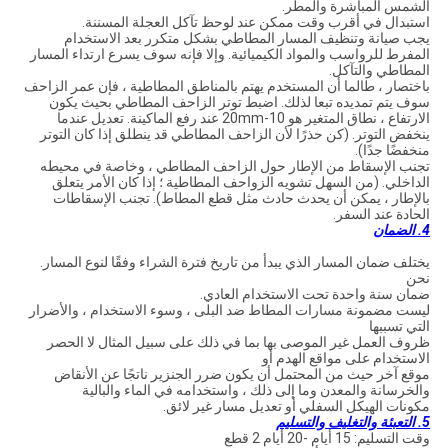
الشمس المباشرة والمطر.
استبدال في أقرب وقت ممكن عند لوحظ تآكل العجلة المسننة.
يجب صيانة وتنظيف المسار المطاطي بشكل متكرر بعد الاستخدام
المفرط للرواسب والمواد الكيميائية. وإلا فإنه سوف يسرع ارتداء المسار
المطاطي والتآكل.
باختصار ، طالما أن المستخدم يهتم بالمناطق المطاطية ، فإن عمر الزاحف
سوف يتم تمديده تبعا لذلك. اضبط توتر الزاحف المطاطي بحيث يكون
الارتفاع ، نطاق المتغير هو 10-20mm عند رفع الماكينة. تعديل عندما
ينخفض ​​التوتر. (كن حذرًا لأن الزاحف المطاطي قد ينطلق إذا كان التوتر
منخفضًا جدًا).
تجنب الإسقاط من الإطار حول الزاحف المطاطي ، وخاصة في محيطه
الداخلي. (من السهل تشويه الزواحف المطاطية ؛ إذا كان الأمر يتعلق
بالإطار ، يمكن أن يحدث حادث مثل قطع المطاط). تجنب الإسقاطات
الحادة عند السفر.
4. الضمان
يختلف ضمان المسار الذي يبدأ من تاريخ فترة الشراء وفقًا لنوع المسار.
نحن
ضمان سنة واحدة تحت الاستخدام العادي.
ليست مضمونة مسارات المطاط ضد البلى ، وسوء الاستخدام ، والأضرار
التي تسببها
ظروف العمل غير الموصى بها بما في ذلك على سبيل المثال لا الحصر
الاستخدام على مواقع الهدم أو
موقع آخر حيث من المحتمل أن يكون ضرر الجنزير ناتجًا عن الأنقاض
والخرسانة والمعدن وما إلى ذلك ، واستخدامه في الماء والبالية
مكونات الهيكل السفلي أو تعديل مسار غير لائق.
5. التعبئة والتغليف والتسليم
وقت التسليم: 15 أيام -20 أيام 2 قطع