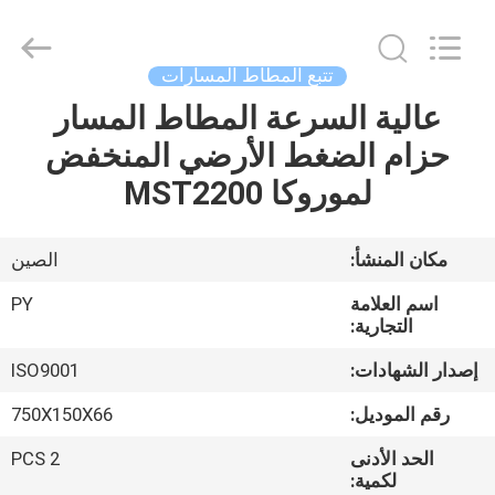
Shanghai
Puyi
Industrial
Co.,
Ltd..
تتبع المطاط المسارات
All
Rights
Reserved.
عالية السرعة المطاط المسار
الصفحة
حزام الضغط الأرضي المنخفض
الرئيسية
لموروكا MST2200
منتجات
مكان المنشأ:
الصين
معلومات
اسم العلامة
PY
عنا
التجارية:
إصدار الشهادات:
ISO9001
جولة
رقم الموديل:
750X150X66
في
الحد الأدنى
2 PCS
المعمل
لكمية: