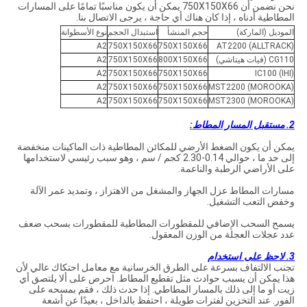
نحن نضمن أن 750X150X66 يمكن أن يكون مناسبًا تمامًا على المسارات
المطاطية أدناه ، إذا كان هناك أي حاجة ، يرجى الاتصال بنا.
الموديل (الماركة)
حجم المنشأ
استبدال الحجم
نوع الأسطوانة
A2
750X150X66
750X150X66
AT2200 (ALLTRACK)
CG110 (فيات هيتاشي)
800X150X66
750X150X66
A2
A2
750X150X66
750X150X66
IC100 (IHI)
A2
750X150X66
750X150X66
MST2200 (MOROOKA)
A2
750X150X66
750X150X66
MST2300 (MOROOKA)
2. مستقبل المسار المطاط:
يمكن أن يكون الضغط الأرضي للمكائن ​​المطاطية ذات الماكينات منخفضة
إلى حد ما ، حوالي 0.14-2.30 كجم / سم ، وهو سبب رئيسي لاستخدامها
على الأراضي الرطبة والناعمة.
مسارات المطاط عزل الجهاز والمشغل من الاهتزاز ، وتمديد عمر الآلة
وخفض التعب التشغيل.
يسمح السحب الإضافي للمقطورات المطاطية للمقطورات بسحب ضعف
عدد عجلات العجلة من الوزن المعقول.
3.
لاحظ على استخدام
تجنب الالتفاف بسرعة على الطرق الخرسانية مع معامل احتكاك عالي لأن
هذا يمكن أن يسبب حوادث مثل تقطيع المطاط. احرص على ألا يلتصق أي
زيت أو ما إلى ذلك بالمسار المطاطي. إذا حدث ذلك ، فقم بمسحه على
الفور. عند التخزين لفترات طويلة ، احتفظ بالداخل ، بعيدًا عن أشعة