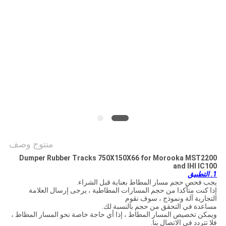
PRIVACY
POLICY
منتوج وصف
Dumper Rubber Tracks 750X150X66 for Morooka MST2200
and IHI IC100
1. التطبيق
يجب فحص حجم مسار المطاط بعناية قبل الشراء.
إذا كنت متأكدا من حجم المسارات المطاطية ، يرجى إرسال العلامة
التجارية آلة ونموذج ، سوف نقوم
مساعدة في التحقق من حجم بالنسبة لك.
ويمكن تخصيص المسار المطاط ، إذا أي حاجة خاصة نحو المسار المطاط ،
فلا تتردد في الاتصال بنا.