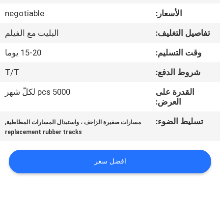
الأسعار:
negotiable
مراقبة
تفاصيل التغليف:
البليت مع الفيلم
الجودة
وقت التسليم:
15-20 يوما
اتصل
شروط الدفع:
T/T
بنا
القدرة على
5000 pcs لكلّ شهر
العرض:
اطلب
تسليط الضوء:
,
مسارات صغيرة الزاحف ، واستبدال المسارات المطاطية
replacement rubber tracks
اقتباس
افضل سعر
NEWS
خريطة
الموقع