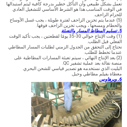
تعمل بشكل طبيعي وأن التآكل خطير بدرجة كافية ليتم استبدالها
في الوقت المناسب.هذا هو الشرط الأساسي للتشغيل العادي
للحزام الزاحف.
(5) عندما يتم تخزين الزاحف لفترة طويلة ، يجب غسل الأوساخ
والحطام ومسحها ، ويجب تخزين الزاحف فوقها.
5. تسليم المطاط المسار والتعبئة
(1) وقت الإنتاج حوالي 30-35 يومًا لقطعتين ، يجب تأكيد الوقت
الفعلي قبل الطلب.
نحتاج إلى التحقق من الجدول الزمني لطلبات المسار المطاطي
عندما تخطط للطلب.
(2) بعد الإنتاج النهائي ، سيتم تعبئة المسارات المطاطية على
منصة نقالة بعد عملية تشفير QC.
البليت الذي نستخدمه هو تصدير قياسي للشحن البحري.
مغطاة بفيلم مطاطي وحبل.
6. ويرهاوس