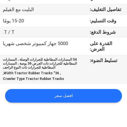
تفاصيل التغليف:
البليت مع الفيلم
مراقبة
وقت التسليم:
15-20 يومًا
الجودة
شروط الدفع:
T / T.
اتصل
القدرة على
5000 جهاز كمبيوتر شخصى شهريا
العرض:
بنا
تسليط الضوء:
54 المسارات المطاطية للجرارات الوصلة ، المسارات
المطاطية للجرارات ذات العرض 36 بوصة ، المسارات
اطلب
المطاطية للجرارات ذات النوع الزاحف
,
,
36" Width Tractor Rubber Tracks
اقتباس
Crawler Type Tractor Rubber Tracks
NEWS
افضل سعر
خريطة
الموقع