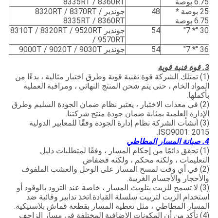
6.75 بوصة
8335RT / 8360RT
25 بوصة *
48
جوندير 8320RT / 8370RT /
6.75 بوصة
8335RT / 8360RT
30 "* 7"
54
جوندير 8310T / 8320RT / 9520RT
/ 9570RT
36 "* 7"
54
جوندير 9000T / 9020T / 9030T
3. قوة فنية قوية
(1) تمتلك الشركة قوة تقنية قوية وطرق اختبار مثالية ، بدءًا من
المواد الخام ، حتى يتم شحن المنتج النهائي ، ومراقبة العملية
بأكملها.
(2) في معدات الاختبار ، يعتبر نظام ضمان الجودة السليم وطرق
الإدارة العلمية بمثابة ضمان جودة منتج شركتنا.
(3) أنشأت الشركة نظام إدارة الجودة وفقًا للمعايير الدولية
ISO9001: 2015.
4. صيانة المسار المطاطي
(1) تحقق دائمًا من إحكام المسار ، وفقًا لمتطلبات دليل
التعليمات ، ولكنه محكم ، ولكنه فضفاض.
(2) في أي وقت لمسح المسار على الوحل والعشب الملفوف
والأحجار والأجسام الغريبة.
(3) لا تسمح للزيت بتلويث المسار ، خاصة عند التزود بالوقود أو
استخدام الزيت لتزييت سلسلة القيادة.اتخذ تدابير وقائية ضد
المسار المطاطي ، مثل تغطية المسار بقطعة قماش بلاستيكية.
(4) تأكد من أن المكونات الإضافية المختلفة في مسار الزاحف