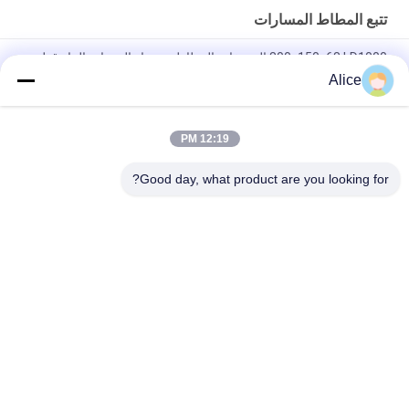
تتبع المطاط المسارات
800x150x68 LD1000 المضخات المطاطية مسار المعدات البناء قطع
الغيار
Alice
600*125*62 OEM Cralwer Dumper RT800 Dumper مسار
المطاطي
12:19 PM
700x125x78 OEM أضرار أرضية أقل مسارات المطاط LD700 ضخمة
Good day, what product are you looking for?
فئات شعبية
جميع
مسارات المطاط 
مسارات المطاط 
الزراعية
حفارة
تتبع المسارات 
تتبع المطاط المسارات
المطاطية لودر
بولت على منصات 
منصات المطاط حفارة
المطاط المسار