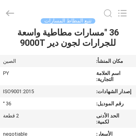
Shanghai
Puyi
Industrial
Co.,
Ltd..
تتبع المطاط المسارات
All
Rights
Reserved.
36 "مسارات مطاطية واسعة
الصفحة
للجرارات لجون دير 9000T
الرئيسية
منتجات
مكان المنشأ:
الصين
اسم العلامة
PY
معلومات
التجارية:
عنا
إصدار الشهادات:
ISO9001:2015
رقم الموديل:
36 "
جولة
الحد الأدنى
2 قطعة
في
لكمية:
المعمل
الأسعار:
negotiable