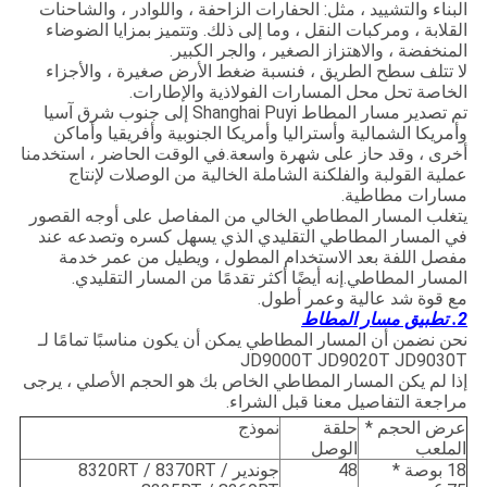
البناء والتشييد ، مثل: الحفارات الزاحفة ، واللوادر ، والشاحنات
القلابة ، ومركبات النقل ، وما إلى ذلك. وتتميز بمزايا الضوضاء
المنخفضة ، والاهتزاز الصغير ، والجر الكبير.
لا تتلف سطح الطريق ، فنسبة ضغط الأرض صغيرة ، والأجزاء
الخاصة تحل محل المسارات الفولاذية والإطارات.
تم تصدير مسار المطاط Shanghai Puyi إلى جنوب شرق آسيا
وأمريكا الشمالية وأستراليا وأمريكا الجنوبية وأفريقيا وأماكن
أخرى ، وقد حاز على شهرة واسعة.في الوقت الحاضر ، استخدمنا
عملية القولبة والفلكنة الشاملة الخالية من الوصلات لإنتاج
مسارات مطاطية.
يتغلب المسار المطاطي الخالي من المفاصل على أوجه القصور
في المسار المطاطي التقليدي الذي يسهل كسره وتصدعه عند
مفصل اللفة بعد الاستخدام المطول ، ويطيل من عمر خدمة
المسار المطاطي.إنه أيضًا أكثر تقدمًا من المسار التقليدي.
مع قوة شد عالية وعمر أطول.
2. تطبيق مسار المطاط
نحن نضمن أن المسار المطاطي يمكن أن يكون مناسبًا تمامًا لـ
JD9000T JD9020T JD9030T
إذا لم يكن المسار المطاطي الخاص بك هو الحجم الأصلي ، يرجى
مراجعة التفاصيل معنا قبل الشراء.
عرض الحجم *
حلقة
نموذج
الملعب
الوصل
18 بوصة *
48
جوندير 8320RT / 8370RT /