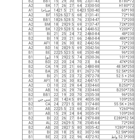
B2
BB1
15
29
30
66
23
31-43
B180*72
A2
BK
17
26
27
64
23
30-50
H180*72
190*60
30-40
23.5
64
21
21.5
14
صباحا
A1
A2
BF
15
26.5
27.5
68
21
31-41
190*72
A2
BB1
18
26.5
28.5
76
23
34-47
200*72
A2
BM
18
29
29.5
69
21
37-47
200*72K
A2
BK
12
29.5
28.5
64
24
40-52
Y200*72
B1
BI
21
25
24
72
24
60-84
230*48
B2
BI
19
20
21
66
24
60-84
230*48K
A2
AF1
18
26
30
82
24
42-56
230*72
A2
BD
16
28
29.5
69
20
42-56
230*72K
B1
BE
22
25.5
23.5
68
25
30-48
230*96
230*101
30-36
25
74
22.5
29
19
(بو)
B1
B2
BD
22
20
24
70
23
84
250*47K
B2
CA
19
20
21
66
24
80-88
250*48.5K
B2
BA
25
25
23
81
26
72-78
250*52.5K
B1
BI
21
25
23
72
29
72-78
250 × 52.5
A2
AF1
18
26
30
82
24
47-57
250*72
A2
CI
10
22
29
64
23
34-60
B250*72
B2
AB
16
26
29
78
23
34-60
B250*72B
B2
BB1
22
19
20
70
25
35-38
250*96
250*109
35-38
40
89
24.5
14
20
سي جي
B1
B2
CA
24
27
21.5
80
31
74-80
260 × 55.5K
B1
AB
22
25.5
23
68
25
38-41
Y260*96
B1
AB
15
29
24
84
30
35-39
260*109
B2
BI
22
26
27
84
29
70-88
E280*52.5K
A2
AL
22
26
29.5
78
25
45-64
280*72
B2
AB
20
28
27.5
80
30
35-42
Y280*106K
B1
BI
20
18
25
82
30
72-98
300*52.5N
300*52.5 واط
72-92
43
96
22
23
22
BE
B1