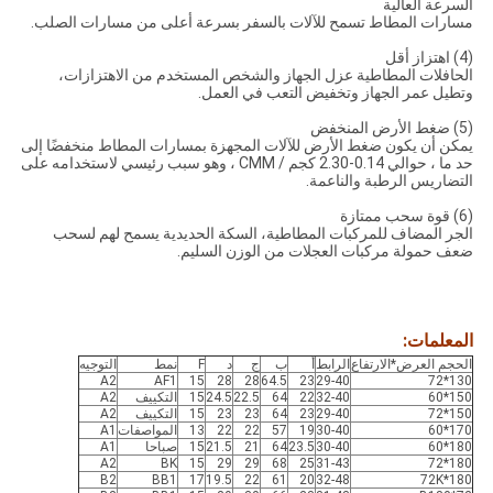
السرعة العالية
مسارات المطاط تسمح للآلات بالسفر بسرعة أعلى من مسارات الصلب.
(4) اهتزاز أقل
الحافلات المطاطية عزل الجهاز والشخص المستخدم من الاهتزازات،
وتطيل عمر الجهاز وتخفيض التعب في العمل.
(5) ضغط الأرض المنخفض
يمكن أن يكون ضغط الأرض للآلات المجهزة بمسارات المطاط منخفضًا إلى
حد ما ، حوالي 0.14-2.30 كجم / CMM ، وهو سبب رئيسي لاستخدامه على
التضاريس الرطبة والناعمة.
(6) قوة سحب ممتازة
الجر المضاف للمركبات المطاطية، السكة الحديدية يسمح لهم لسحب
ضعف حمولة مركبات العجلات من الوزن السليم.
المعلمات:
الحجم العرض*الارتفاع
الرابط
أ
ب
ج
د
F
نمط
التوجيه
A2
AF1
15
28
28
64.5
23
29-40
130*72
150*60
32-40
22
64
22.5
24.5
15
التكييف
A2
150*72
29-40
23
64
23
23
15
التكييف
A2
170*60
30-40
19
57
22
22
13
المواصفات
A1
180*60
30-40
23.5
64
21
21.5
15
صباحا
A1
A2
BK
15
29
29
68
25
31-43
180*72
B2
BB1
17
19.5
22
61
20
32-48
180*72K