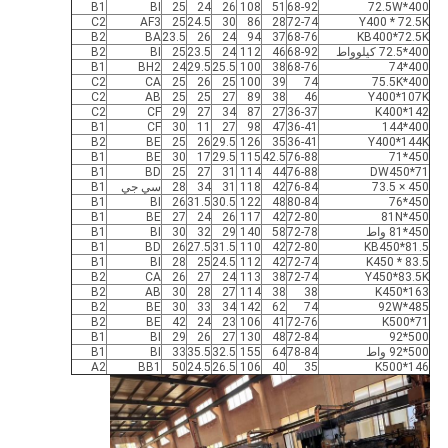
B1
BI
25
24
26
108
51
68-92
400*72.5W
C2
AF3
25
24.5
30
86
28
72-74
Y400 * 72.5K
B2
BA
23.5
26
24
94
37
68-76
KB400*72.5K
400*72.5 كيلوواط
68-92
46
112
24
23.5
25
BI
B2
B1
BH2
24
29.5
25.5
100
38
68-76
400*74
C2
CA
25
26
25
100
39
74
400*75.5K
C2
AB
25
25
27
89
38
46
Y400*107K
C2
CF
29
27
34
87
27
36-37
K400*142
B1
CF
30
11
27
98
47
36-41
400*144
B2
BE
25
26
29.5
126
35
36-41
Y400*144K
B1
BE
30
17
29.5
115
42.5
76-88
450*71
B1
BD
25
27
31
114
44
76-88
DW450*71
450 × 73.5
76-84
42
118
31
34
28
سي جي
B1
B1
BI
26
31.5
30.5
122
48
80-84
450*76
B1
BE
27
24
26
117
42
72-80
450*81N
450*81 واط
72-78
58
140
29
32
30
BI
B1
B1
BD
26
27.5
31.5
110
42
72-80
KB450*81.5
B1
BI
28
25
24.5
112
42
72-74
K450 * 83.5
B2
CA
26
27
24
113
38
72-74
Y450*83.5K
B2
AB
30
28
27
114
38
38
K450*163
B2
BE
30
33
34
142
62
74
485*92W
B2
BE
42
24
23
106
41
72-76
K500*71
B1
BI
29
26
27
130
48
72-84
500*92
500*92 واط
78-84
64
155
32.5
35.5
33
BI
B1
A2
BB1
50
24.5
26.5
106
40
35
K500*146