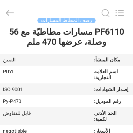
Shanghai
Puyi
Industrial
Co.,
Ltd..
رصف المطاط المسارات
All
Rights
Reserved.
PF6110 مسارات مطاطيّة مع 56
الصفحة
وصلة، عرضها 470 ملم
الرئيسية
منتجات
مكان المنشأ:
الصين
اسم العلامة
PUYI
معلومات
التجارية:
عنا
إصدار الشهادات:
ISO 9001
رقم الموديل:
Py-P470
جولة
الحد الأدنى
قابل للتفاوض
في
لكمية:
المعمل
الأسعار:
negotiable