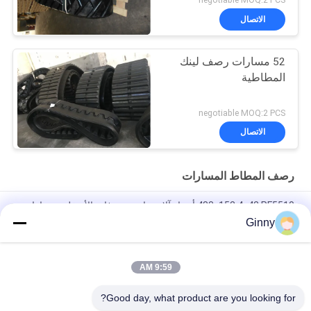
الاتصال
52 مسارات رصف لينك
المطاطية
negotiable MOQ:2 PCS
الاتصال
رصف المطاط المسارات
483x152.4x42 PF5510 أجزاء آلات بناء مرصوفات الأسفلت مسارات
مطاطية
Ginny
طول المسار الثقيل 276 بوصة لـ AP555 AP455 Asphalt Paver
9:59 AM
مسار المكواة المتطرفة 457x152.4x57 لـ Cedarapids CR561
CR562 CR662 مسار سلس
Good day, what product are you looking for?