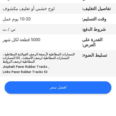
تفاصيل التغليف:
لوح خشبي أو تغليف مكشوف
مراقبة
وقت التسليم:
10-20 يوم عمل
الجودة
شروط الدفع:
تي / ت
اتصل
القدرة على
5000 قطعة لكل شهر
العرض:
بنا
تسليط الضوء:
المسارات المطاطية لأرصفة الرصف الفولاذية المطاطية ،
المسارات المطاطية لرصف الأسفلت ، 53 المسارات
اطلب
المطاطية لرصف الروابط
,
,
Asphalt Paver Rubber Tracks
اقتباس
53 Links Paver Rubber Tracks
NEWS
افضل سعر
خريطة
الموقع