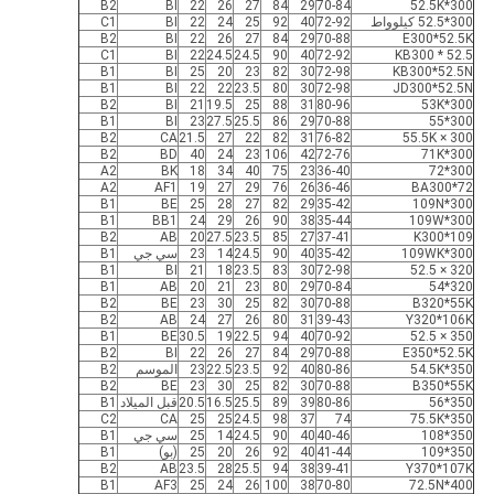
B2
BI
22
26
27
84
29
70-84
300*52.5K
300*52.5 كيلوواط
72-92
40
92
25
24
22
BI
C1
B2
BI
22
26
27
84
29
70-88
E300*52.5K
C1
BI
22
24.5
24.5
90
40
72-92
KB300 * 52.5
B1
BI
25
20
23
82
30
72-98
KB300*52.5N
B1
BI
22
22
23.5
80
30
72-98
JD300*52.5N
B2
BI
21
19.5
25
88
31
80-96
300*53K
B1
BI
23
27.5
25.5
86
29
70-88
300*55
B2
CA
21.5
27
22
82
31
76-82
300 × 55.5K
B2
BD
40
24
23
106
42
72-76
300*71K
A2
BK
18
34
40
75
23
36-40
300*72
A2
AF1
19
27
29
76
26
36-46
BA300*72
B1
BE
25
28
27
82
29
35-42
300*109N
B1
BB1
24
29
26
90
38
35-44
300*109W
B2
AB
20
27.5
23.5
85
27
37-41
K300*109
300*109WK
35-42
40
90
24.5
14
23
سي جي
B1
B1
BI
21
18
23.5
83
30
72-98
320 × 52.5
B1
AB
20
21
23
80
29
70-84
320*54
B2
BE
23
30
25
82
30
70-88
B320*55K
B2
AB
24
27
26
80
31
39-43
Y320*106K
B1
BE
30.5
19
22.5
94
40
70-92
350 × 52.5
B2
BI
22
26
27
84
29
70-88
E350*52.5K
350*54.5K
80-86
40
92
23.5
22.5
23
الموسم
B2
B2
BE
23
30
25
82
30
70-88
B350*55K
350*56
80-86
39
89
25.5
16.5
20.5
قبل الميلاد
B1
C2
CA
25
25
24.5
98
37
74
350*75.5K
350*108
40-46
40
90
24.5
14
25
سي جي
B1
350*109
41-44
40
92
26
20
25
(بو)
B1
B2
AB
23.5
28
25.5
94
38
39-41
Y370*107K
B1
AF3
25
24
26
100
38
70-80
400*72.5N