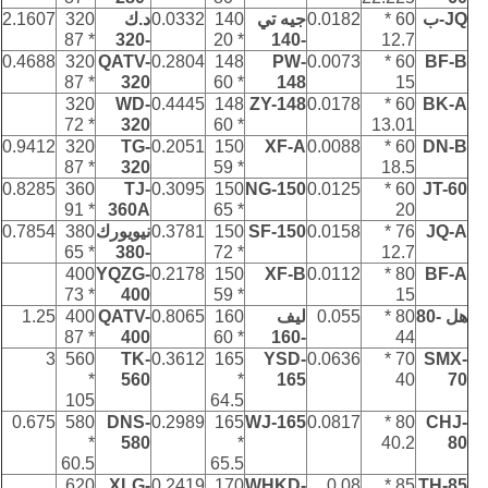
JQ-ب
60 *
0.0182
جيه تي
140
0.0332
د.ك
320
2.1607
* 87
-320
* 20
-140
12.7
0.4688
320
QATV-
0.2804
148
PW-
0.0073
60 *
BF-B
* 87
320
* 60
148
15
320
WD-
0.4445
148
ZY-148
0.0178
60 *
BK-A
* 72
320
* 60
13.01
0.9412
320
TG-
0.2051
150
XF-A
0.0088
60 *
DN-B
* 87
320
* 59
18.5
0.8285
360
TJ-
0.3095
150
NG-150
0.0125
60 *
JT-60
* 91
360A
* 65
20
0.7854
380
0.3781
150
SF-150
0.0158
76 *
JQ-A
* 65
-380
* 72
12.7
400
YQZG-
0.2178
150
XF-B
0.0112
80 *
BF-A
* 73
400
* 59
15
هل -80
80 *
0.055
ليف
160
0.8065
QATV-
400
1.25
* 87
400
* 60
-160
44
3
560
TK-
0.3612
165
YSD-
0.0636
70 *
SMX-
*
560
*
165
40
70
105
64.5
0.675
580
DNS-
0.2989
165
WJ-165
0.0817
80 *
CHJ-
*
580
*
40.2
80
60.5
65.5
620
XLG-
0.2419
170
WHKD-
0.08
85 *
TH-85