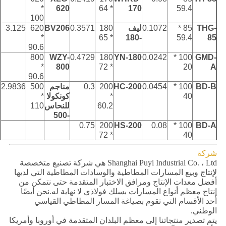
*
620
* 64
170
59.4
100
THG-
85 *
0.1072
ليف
180
0.3571
BV206
620
3.125
*
* 65
-180
59.4
85
90.6
800
WZY-
0.4729
180
YN-180
0.0242
100 *
GMD-
*
800
* 72
20
A
90.6
BD-B
100 *
0.0454
HC-200
200
0.3
مناجم
500
2.9836
40
*
كونكولا
*
110
60.2
-500
0.75
200
HS-200
0.08
100 *
BD-A
* 72
40
شركة
Shanghai Puyi Industrial Co. ، Ltd هي شركة تصنيع متخصصة
لإنتاج وبيع المسارات المطاطية والوسادات المطاطية التي لديها
أفضل معدات الإنتاج ومرافق الاختبار المتقدمة حتى نتمكن من
إنتاج معظم أنواع المسارات بسلك فولاذي لا نهاية له.نحن أيضًا
أحد الأقسام التي تقوم بصياغة المسار المطاطي القياسي
الوطني.
يتم تصدير منتجاتنا إلى معظم البلدان المتقدمة في أوروبا وأمريكا