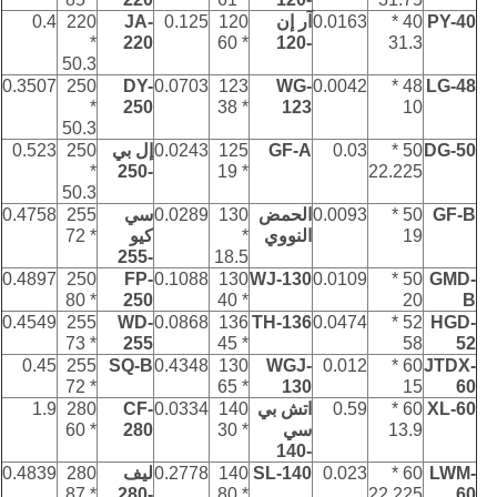
PY-40
40 *
0.0163
آر إن
120
0.125
JA-
220
0.4
*
220
* 60
-120
31.3
50.3
0.3507
250
DY-
0.0703
123
WG-
0.0042
48 *
LG-48
*
250
* 38
123
10
50.3
DG-50
50 *
0.03
GF-A
125
0.0243
إل بي
250
0.523
*
-250
* 19
22.225
50.3
GF-B
50 *
0.0093
الحمض
130
0.0289
سي
255
0.4758
19
النووي
*
كيو
* 72
-255
18.5
0.4897
250
FP-
0.1088
130
WJ-130
0.0109
50 *
GMD-
* 80
250
* 40
20
B
0.4549
255
WD-
0.0868
136
TH-136
0.0474
52 *
HGD-
* 73
255
* 45
58
52
0.45
255
SQ-B
0.4348
130
WGJ-
0.012
60 *
JTDX-
* 72
* 65
130
15
60
XL-60
60 *
0.59
اتش بي
140
0.0334
CF-
280
1.9
13.9
سي
* 30
280
* 60
-140
LWM-
60 *
0.023
SL-140
140
0.2778
ليف
280
0.4839
* 87
-280
* 80
22.225
60