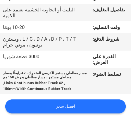
تفاصيل التغليف:
البليت أو الحاوية الخشبية تعتمد على
مراقبة
الكمية
الجودة
وقت التسليم:
10-20 يومًا
شروط الدفع:
L / C ، D / A ، D / P ، T / T ، ويسترن
اتصل
يونيون ، موني جرام
بنا
القدرة على
3000 قطعة شهريا
العرض:
اطلب
تسليط الضوء:
مسار مطاطي مستمر للكرسي المتحرك ، 42 رابطًا بمسار
مطاطي مستمر ، مسار مطاطي بعرض 150 مم
اقتباس
,
,
42 Links Continuous Rubber Track
150mm Width Continuous Rubber Track
NEWS
افضل سعر
خريطة
الموقع