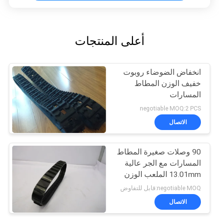
أعلى المنتجات
انخفاض الضوضاء روبوت
خفيف الوزن المطاط
المسارات
negotiable MOQ:2 PCS
الاتصال
90 وصلات صغيرة المطاط
المسارات مع الجر عالية
13.01mm الملعب الوزن
1.6kg
negotiable MOQ:قابل للتفاوض
الاتصال