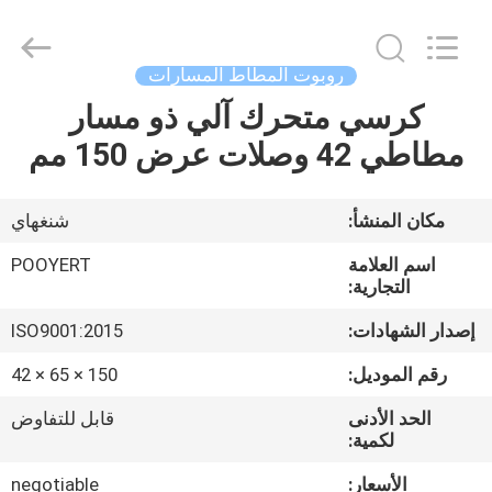
Shanghai
Puyi
Industrial
Co.,
Ltd..
روبوت المطاط المسارات
All
Rights
Reserved.
كرسي متحرك آلي ذو مسار
الصفحة
مطاطي 42 وصلات عرض 150 مم
الرئيسية
منتجات
مكان المنشأ:
شنغهاي
اسم العلامة
POOYERT
معلومات
التجارية:
عنا
إصدار الشهادات:
ISO9001:2015
رقم الموديل:
150 × 65 × 42
جولة
الحد الأدنى
قابل للتفاوض
في
لكمية:
المعمل
الأسعار:
negotiable