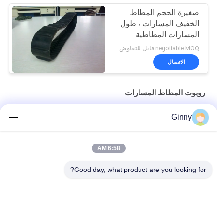
صغيرة الحجم المطاط
الخفيف المسارات ، طول
المسارات المطاطية
البسيطة 1000 مم
negotiable MOQ:قابل للتفاوض
الاتصال
روبوت المطاط المسارات
روبوت المواد الصغيرة المسارات 118 مم واسعة مع عجلات عالية الأداء
Ginny
عرض 118mm وخفيف الوزن روبوت المطاط المسارات نوع الطلب
طول قابل للتعديل
6:58 AM
طول 1079.2mm روبوت المطاط المسارات
Good day, what product are you looking for?
فئات شعبية
جميع
مسارات المطاط 
مسارات المطاط 