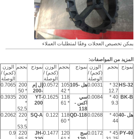
يمكن تخصيص العجلات وفقًا لمتطلبات العملاء
المزيد من المواصفات:
نموذج
بحجم
الوزن
نموذج
بحجم
الوزن
نموذج
بحجم
الوزن
(كجم) /
(كجم) /
(كجم) /
الوصلة
الوصلة
الوصلة
HS-32
32 *
0.0031
هل -105
105
0.0572
إل إم
200
0.7065
* 50
-200
* 42
12.7
BK-B
40 *
0.0084
سي
118
0.1625
YT-
200
0.3935
9.3
اكس -
* 61
200
*
52.5
118
هل -40
40 *
0.0268
QD-118
118
0.122
SQ-A
220
0.2062
*
* 60
44
53.5
PY-40
45 *
0.0172
سج
120
0.1477
JH-
220
0.9
* 85
220
* 61
-120
31.75