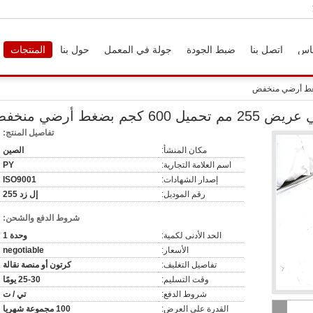
اس
اتصل بنا
ضبط الجودة
جولة في المعمل
حول بنا
المنتجات
جم بضغط أرضي منخفض
تفاصيل المنتج:
مكان المنشأ:
الصين
اسم العلامة التجارية:
PY
إصدار الشهادات:
ISO9001
رقم الموديل:
إل زد 255
شروط الدفع والشحن:
الحد الأدنى لكمية:
وحدة 1
الأسعار:
negotiable
تفاصيل التغليف:
كرتون أو منصة نقالة
وقت التسليم:
25-30 يومًا
شروط الدفع:
تي / ت
القدرة على العرض:
100 مجموعة شهريا