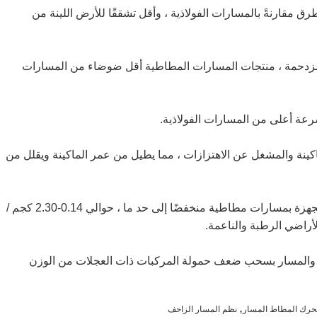
 مقارنةً بالمسارات الفولاذية ، وأقل تشققًا للأرض اللينة من
لمزدحمة ، منتجات المسارات المطاطية أقل ضوضاء من المسارات
عة أعلى من المسارات الفولاذية.
نة والمشغل عن الاهتزازات ، مما يطيل من عمر الماكينة ويقلل من
يمكن أن يكون الضغط الأرضي للآلات المجهزة بمسارات مطاطية منخفضًا إلى حد ما ، حوالي 0.14-2.30 كجم /
راضي الرطبة والناعمة.
 والمسار بسحب ضعف حمولة المركبات ذات العجلات من الوزن
,
محرك المطاط المسار
نظم المسار الزاحف