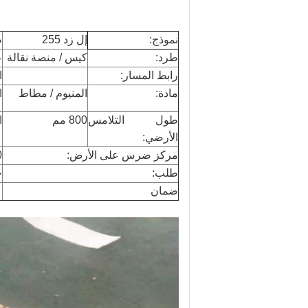
نموذج:
إل زد 255
ط
طرد:
كيس / منصة نقالة
ع
رابط المسار:
ا
مادة:
المنيوم / مطاط
ا
طول التلامس
800 مم
ا
الأرضي:
مركز ضرس على الأرض:
0
طلب:
جر
ضمان