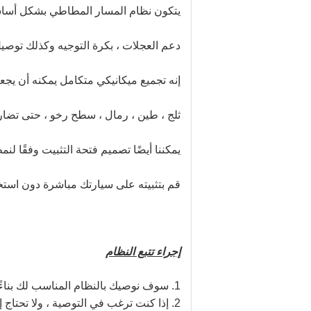
يتكون نظام المسار المطاطي بشكل أساسي
دعم العجلات ، بكرة التوجيه وكذلك توصيل 
إنه تجميع ميكانيكي متكامل يمكنه أن ي
ثلج ، طين ، رمال ، سطح رخو ، حتى تضار
يمكننا أيضًا تصميم فتحة التثبيت وفقًا 
قم بتثبيته على سيارتك مباشرة دون استخد
إجراء تتبع النظام
1. سوف نوصيك بالنظام المناسب لك بناءً على معلومات سيارتك
2. إذا كنت ترغب في التوصية ، ولا تحتاج إلى أي تعديل ، يمكننا تسوية الأمر نيابة عنك