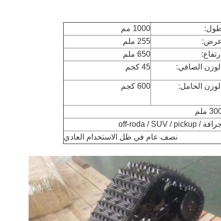
ول:
1000 مم
رض:
255 ملم
رتفاع:
650 ملم
لوزن الصافي:
45 كجم
لوزن الحامل:
600 كجم
30 ملم
افة / off-roda / SUV / pickup
نصف عام في ظل الاستخدام العادي