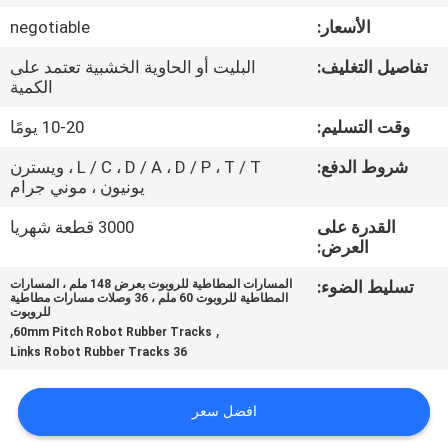
الأسعار:
negotiable
مراقبة
تفاصيل التغليف:
البليت أو الحاوية الخشبية تعتمد على
الجودة
الكمية
وقت التسليم:
10-20 يومًا
اتصل
شروط الدفع:
L / C ، D / A ، D / P ، T / T ، ويسترن
بنا
يونيون ، موني جرام
القدرة على
3000 قطعة شهريا
اطلب
العرض:
اقتباس
تسليط الضوء:
المسارات المطاطية للروبوت بعرض 148 ملم ، المسارات
المطاطية للروبوت 60 ملم ، 36 وصلات مسارات مطاطية
للروبوت
,
,
60mm Pitch Robot Rubber Tracks
NEWS
36 Links Robot Rubber Tracks
خريطة
افضل سعر
الموقع