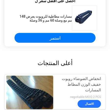
احصل على افضل سعر ل
مسارات مطاطية للروبوت بعرض 148
مم مع وصلة 60 مم و 36 وصلة
استمر
أعلى المنتجات
انخفاض الضوضاء روبوت
خفيف الوزن المطاط
المسارات
negotiable MOQ:2 PCS
الاتصال