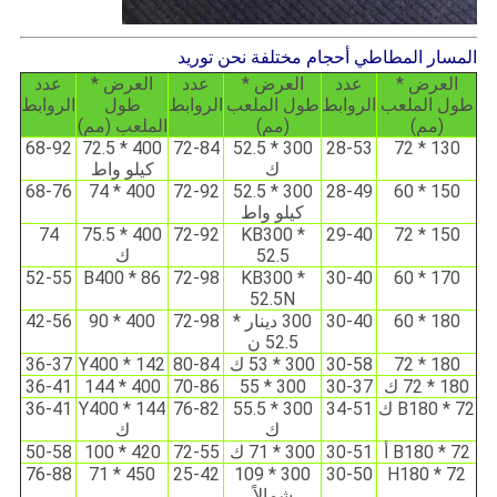
المسار المطاطي أحجام مختلفة نحن توريد
العرض *
عدد
العرض *
عدد
العرض *
عدد
طول الملعب
الروابط
طول الملعب
الروابط
طول
الروابط
(مم)
(مم)
الملعب (مم)
68-92
400 * 72.5
72-84
300 * 52.5
28-53
130 * 72
ك
كيلو واط
68-76
400 * 74
72-92
300 * 52.5
28-49
150 * 60
كيلو واط
74
400 * 75.5
72-92
KB300 *
29-40
150 * 72
52.5
ك
52-55
B400 * 86
72-98
KB300 *
30-40
170 * 60
52.5N
180 * 60
30-40
300 دينار *
72-98
400 * 90
42-56
52.5 ن
180 * 72
30-58
300 * 53 ك
80-84
Y400 * 142
36-37
180 * 72 ك
30-37
300 * 55
70-86
400 * 144
36-41
B180 * 72 ك
34-51
300 * 55.5
76-82
Y400 * 144
36-41
ك
ك
B180 * 72 أ
30-51
300 * 71 ك
72-55
420 * 100
50-58
76-88
450 * 71
25-42
300 * 109
30-50
H180 * 72
شمالاً