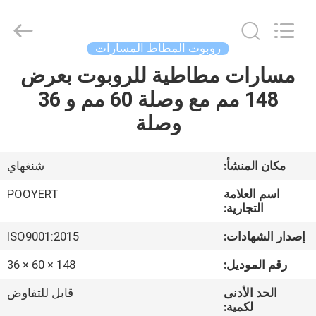
Shanghai
Puyi
Industrial
Co.,
Ltd..
روبوت المطاط المسارات
All
Rights
Reserved.
مسارات مطاطية للروبوت بعرض
الصفحة
148 مم مع وصلة 60 مم و 36
الرئيسية
وصلة
منتجات
مكان المنشأ:
شنغهاي
معلومات
اسم العلامة
POOYERT
عنا
التجارية:
إصدار الشهادات:
ISO9001:2015
جولة
رقم الموديل:
148 × 60 × 36
في
الحد الأدنى
قابل للتفاوض
المعمل
لكمية: