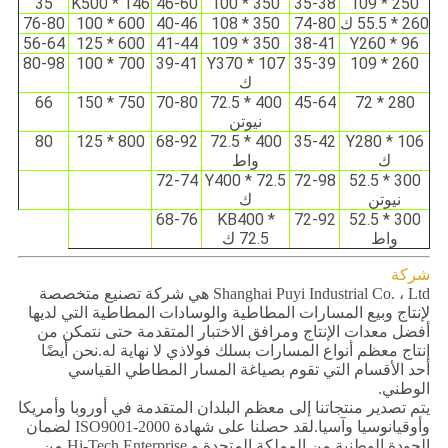
35
K500 * 146
46-60
350 * 100
35-38
250 * 109
260 * 55.5 ك
74-80
350 * 108
40-46
600 * 100
76-80
56-64
600 * 125
41-44
350 * 109
38-41
Y260 * 96
80-98
700 * 100
39-41
Y370 * 107
35-39
260 * 109
ك
66
750 * 150
70-80
400 * 72.5
45-64
280 * 72
نيوتن
80
800 * 125
68-92
400 * 72.5
35-42
Y280 * 106
ك
واط
72-74
Y400 * 72.5
72-98
300 * 52.5
نيوتن
ك
68-76
KB400 *
72-92
300 * 52.5
واط
72.5 ك
شركة
Shanghai Puyi Industrial Co. ، Ltd هي شركة تصنيع متخصصة
لإنتاج وبيع المسارات المطاطية والوسادات المطاطية التي لديها
أفضل معدات الإنتاج ومرافق الاختبار المتقدمة حتى نتمكن من
إنتاج معظم أنواع المسارات بسلك فولاذي لا نهاية له.نحن أيضًا
أحد الأقسام التي تقوم بصياغة المسار المطاطي القياسي
الوطني.
يتم تصدير منتجاتنا إلى معظم البلدان المتقدمة في أوروبا وأمريكا
وأوقيانوسيا وآسيا.لقد حصلنا على شهادة ISO9001-2000 لضمان
الجودة الوطنية من المملكة المتحدة و Hi-Tech Enterprise من