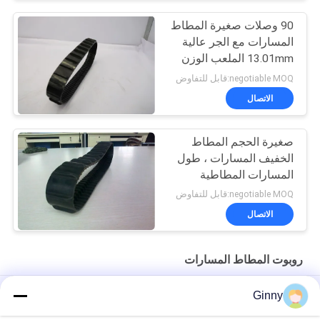
90 وصلات صغيرة المطاط
المسارات مع الجر عالية
13.01mm الملعب الوزن
1.6kg
negotiable MOQ:قابل للتفاوض
الاتصال
صغيرة الحجم المطاط
الخفيف المسارات ، طول
المسارات المطاطية
البسيطة 1000 مم
negotiable MOQ:قابل للتفاوض
الاتصال
روبوت المطاط المسارات
روبوت المواد الصغيرة المسارات 118 مم واسعة مع عجلات عالية الأداء
Ginny
عرض 118mm وخفيف الوزن روبوت المطاط المسارات نوع الطلب