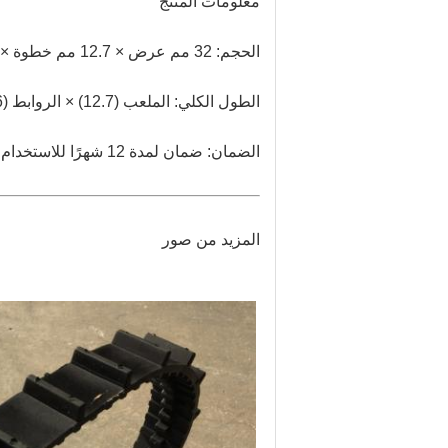
معلومات المنتج
الحجم: 32 مم عرض × 12.7 مم خطوة × 66 رابط (يمكن تعديل الرابط وفقًا للمتطلبات)
الطول الكلي: الملعب (12.7) × الروابط (66) = 838.2 مم
الضمان: ضمان لمدة 12 شهرًا للاستخدام العادي
المزيد من صور