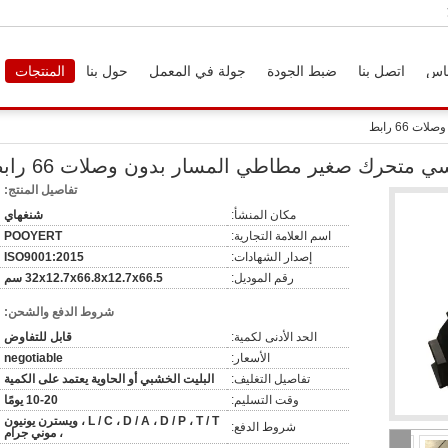
اس
اتصل بنا
ضبط الجودة
جولة في المعمل
حول بنا
المنتجات
تفاصيل المنتج:
مكان المنشأ:
شنغهاي
اسم العلامة التجارية:
POOYERT
إصدار الشهادات:
ISO9001:2015
رقم الموديل:
32x12.7x66.8x12.7x66.5 سم
شروط الدفع والشحن:
الحد الأدنى لكمية:
قابل للتفاوض
الأسعار:
negotiable
تفاصيل التغليف:
البليت الخشبي أو الحاوية يعتمد على الكمية
وقت التسليم:
10-20 يومًا
L / C ، D / A ، D / P ، T / T ، ويسترن يونيون
شروط الدفع:
، موني جرام