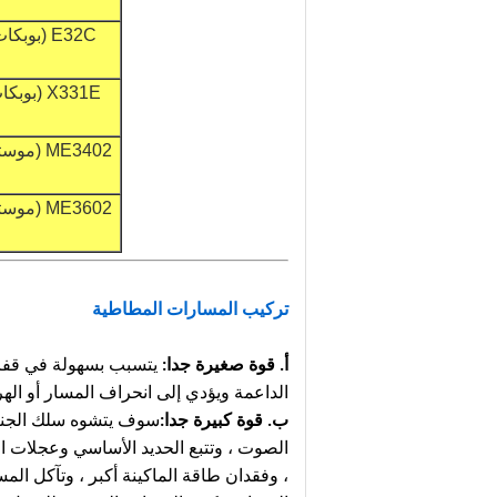
E32C (بوبكات)
X331E (بوبكات)
ME3402 (موستانج)
ME3602 (موستانج)
تركيب المسارات المطاطية
أ. قوة صغيرة جدا:
يتسبب بسهولة في قفز 
الداعمة ويؤدي إلى انحراف المسار أو اله
ب. قوة كبيرة جدا:
سوف يتشوه سلك الجنزي
الصوت ، وتتبع الحديد الأساسي وعجلات 
، وفقدان طاقة الماكينة أكبر ، وتآكل ال