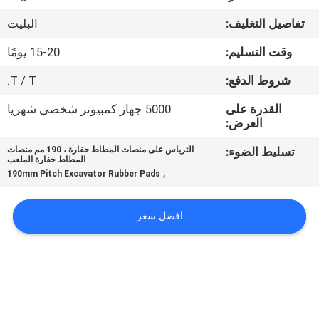
تفاصيل التغليف:
البليت
مراقبة
وقت التسليم:
15-20 يومًا
الجودة
شروط الدفع:
T / T.
اتصل
القدرة على
5000 جهاز كمبيوتر شخصى شهريا
العرض:
بنا
تسليط الضوء:
الترباس على منصات المطاط حفارة ، 190 مم منصات
المطاط حفارة الملعب
اطلب
,
190mm Pitch Excavator Rubber Pads
اقتباس
افضل سعر
NEWS
خريطة
الموقع