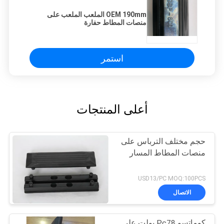
OEM 190mm الملعب الملعب على
منصات المطاط حفارة
استمر
أعلى المنتجات
حجم مختلف الترباس على
منصات المطاط المسار
USD13/PC MOQ:100PCS
الاتصال
كوماتسو Pc78 بولت على