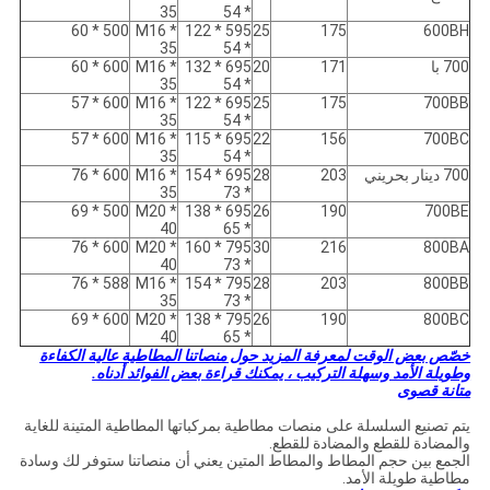
35
* 54
500 * 60
M16 *
595 * 122
25
175
600BH
35
* 54
700 با
171
20
695 * 132
M16 *
600 * 60
35
* 54
600 * 57
M16 *
695 * 122
25
175
700BB
35
* 54
600 * 57
M16 *
695 * 115
22
156
700BC
35
* 54
700 دينار بحريني
203
28
695 * 154
M16 *
600 * 76
35
* 73
500 * 69
M20 *
695 * 138
26
190
700BE
40
* 65
600 * 76
M20 *
795 * 160
30
216
800BA
40
* 73
588 * 76
M16 *
795 * 154
28
203
800BB
35
* 73
600 * 69
M20 *
795 * 138
26
190
800BC
40
* 65
خصّص بعض الوقت لمعرفة المزيد حول منصاتنا المطاطية عالية الكفاءة
وطويلة الأمد وسهلة التركيب ، يمكنك قراءة بعض الفوائد أدناه.
متانة قصوى
يتم تصنيع السلسلة على منصات مطاطية بمركباتها المطاطية المتينة للغاية
والمضادة للقطع والمضادة للقطع.
الجمع بين حجم المطاط والمطاط المتين يعني أن منصاتنا ستوفر لك وسادة
مطاطية طويلة الأمد.