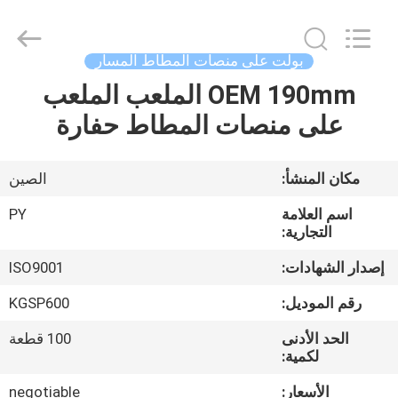
Shanghai
Puyi
Industrial
Co.,
Ltd..
بولت على منصات المطاط المسار
All
Rights
Reserved.
OEM 190mm الملعب الملعب
الصفحة
على منصات المطاط حفارة
الرئيسية
منتجات
مكان المنشأ:
الصين
اسم العلامة
PY
معلومات
التجارية:
عنا
إصدار الشهادات:
ISO9001
رقم الموديل:
KGSP600
جولة
الحد الأدنى
100 قطعة
في
لكمية:
المعمل
الأسعار:
negotiable