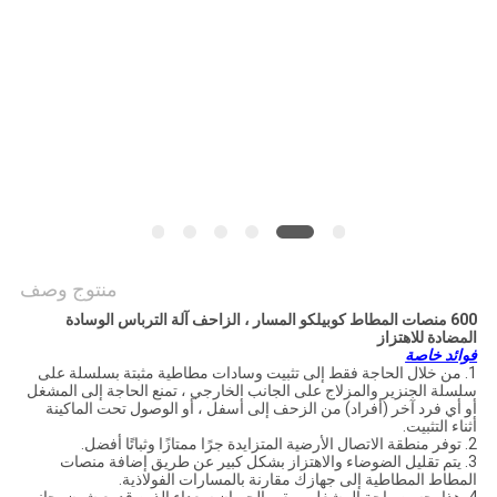
PRIVACY
POLICY
منتوج وصف
600 منصات المطاط كوبيلكو المسار ، الزاحف آلة الترباس الوسادة
المضادة للاهتزاز
فوائد خاصة
1. من خلال الحاجة فقط إلى تثبيت وسادات مطاطية مثبتة بسلسلة على
سلسلة الجنزير والمزلاج على الجانب الخارجي ، تمنع الحاجة إلى المشغل
أو أي فرد آخر (أفراد) من الزحف إلى أسفل ، أو الوصول تحت الماكينة
أثناء التثبيت.
2. توفر منطقة الاتصال الأرضية المتزايدة جرًا ممتازًا وثباتًا أفضل.
3. يتم تقليل الضوضاء والاهتزاز بشكل كبير عن طريق إضافة منصات
المطاط المطاطية إلى جهازك مقارنة بالمسارات الفولاذية.