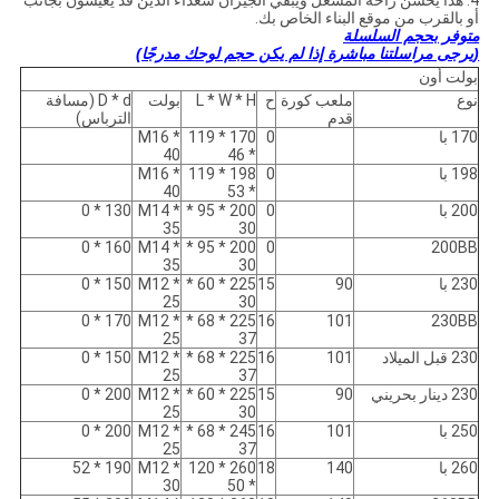
4. هذا يحسن راحة المشغل ويبقي الجيران سعداء الذين قد يعيشون بجانب
أو بالقرب من موقع البناء الخاص بك.
متوفر بحجم السلسلة
(يرجى مراسلتنا مباشرة إذا لم يكن حجم لوحك مدرجًا)
بولت أون
نوع
ملعب كورة
ح
L * W * H
بولت
D * d (مسافة
قدم
الترباس)
170 با
0
170 * 119
M16 *
40
* 46
198 با
0
198 * 119
M16 *
40
* 53
200 با
0
200 * 95 *
M14 *
130 * 0
35
30
160 * 0
M14 *
200 * 95 *
0
200BB
35
30
230 با
90
15
225 * 60 *
M12 *
150 * 0
25
30
170 * 0
M12 *
225 * 68 *
16
101
230BB
25
37
230 قبل الميلاد
101
16
225 * 68 *
M12 *
150 * 0
25
37
230 دينار بحريني
90
15
225 * 60 *
M12 *
200 * 0
25
30
250 با
101
16
245 * 68 *
M12 *
200 * 0
25
37
260 با
140
18
260 * 120
M12 *
190 * 52
30
* 50