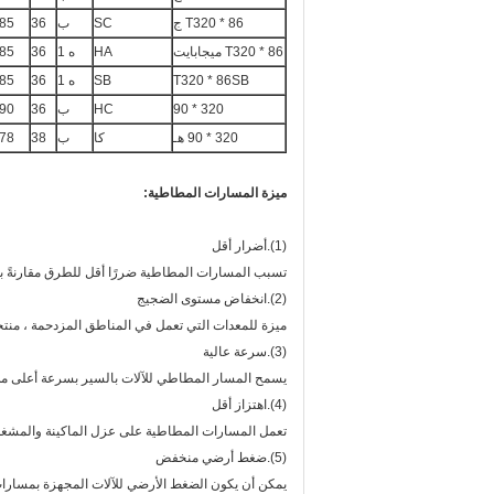
T320 * 86 ج
SC
ب
36
85
T320 * 86 ميجابايت
HA
ه 1
36
85
T320 * 86SB
SB
ه 1
36
85
320 * 90
HC
ب
36
90
320 * 90 هـ
كا
ب
38
78
ميزة المسارات المطاطية:
(1).أضرار أقل
تسبب المسارات المطاطية ضررًا أقل للطرق مقارنةً بالم
(2).انخفاض مستوى الضجيج
ميزة للمعدات التي تعمل في المناطق المزدحمة ، منت
(3).سرعة عالية
يسمح المسار المطاطي للآلات بالسير بسرعة أعلى من 
(4).اهتزاز أقل
تعمل المسارات المطاطية على عزل الماكينة والمشغل ع
(5).ضغط أرضي منخفض