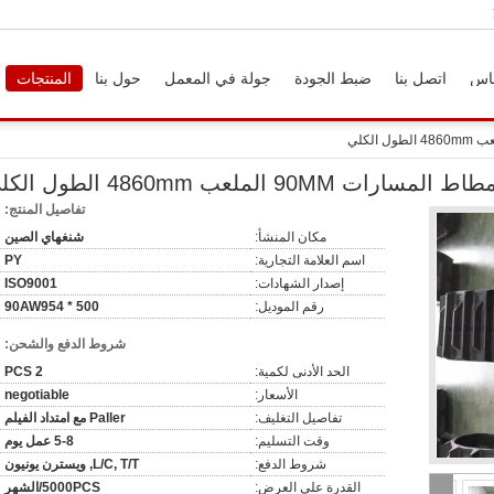
اس
اتصل بنا
ضبط الجودة
جولة في المعمل
حول بنا
المنتجات
تفاصيل المنتج:
مكان المنشأ:
شنغهاي الصين
اسم العلامة التجارية:
PY
إصدار الشهادات:
ISO9001
رقم الموديل:
500 * 90AW954
شروط الدفع والشحن:
الحد الأدنى لكمية:
2 PCS
الأسعار:
negotiable
تفاصيل التغليف:
Paller مع امتداد الفيلم
وقت التسليم:
5-8 عمل يوم
شروط الدفع:
L/C, T/T, ويسترن يونيون
القدرة على العرض:
5000PCS/الشهر