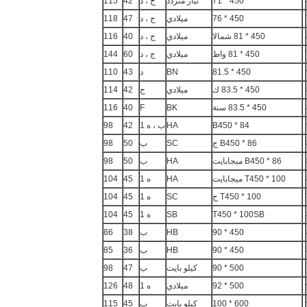
450 * 71
تيار متردد
ج ، د
42
115
450 * 76
ميلادي
ج ، د
47
118
450 * 81 شمالا
ميلادي
ج ، د
40
116
450 * 81 واط
ميلادي
ج ، د
60
144
450 * 81.5
BN
د
43
110
450 * 83.5 ك
ميلادي
ج
42
114
450 * 83.5 سنة
BK
F
40
116
B450 * 84
HA
ب ، ه 1
42
98
B450 * 86 ج
SC
ب
50
98
B450 * 86 ميجابايت
HA
ب
50
98
T450 * 100 ميجابايت
HA
ه 1
45
104
T450 * 100 ج
SC
ه 1
45
104
T450 * 100SB
SB
ه 1
45
104
450 * 90
HB
ب
38
86
450 * 90
HB
ب
36
85
500 * 90
كيلو بايت
ب
47
98
500 * 92
ميلادي
ه 1
48
126
600 * 100
كيلو بايت
ب
45
115