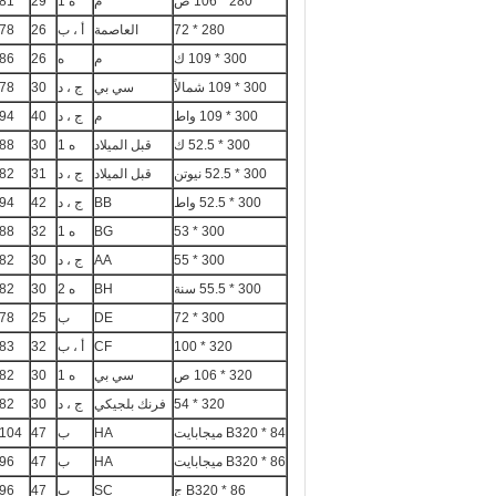
280 * 106 ص
م
ه 1
29
81
280 * 72
العاصمة
أ ، ب
26
78
300 * 109 ك
م
ه
26
86
300 * 109 شمالاً
سي بي
ج ، د
30
78
300 * 109 واط
م
ج ، د
40
94
300 * 52.5 ك
قبل الميلاد
ه 1
30
88
300 * 52.5 نيوتن
قبل الميلاد
ج ، د
31
82
300 * 52.5 واط
BB
ج ، د
42
94
300 * 53
BG
ه 1
32
88
300 * 55
AA
ج ، د
30
82
300 * 55.5 سنة
BH
ه 2
30
82
300 * 72
DE
ب
25
78
320 * 100
CF
أ ، ب
32
83
320 * 106 ص
سي بي
ه 1
30
82
320 * 54
فرنك بلجيكي
ج ، د
30
82
B320 * 84 ميجابايت
HA
ب
47
104
B320 * 86 ميجابايت
HA
ب
47
96
B320 * 86 ج
SC
ب
47
96