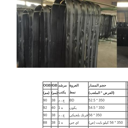
حجم المسار
العروة
مرشد
IGB
OGB
نمط
يكتب
(العرض * الملعب)
(مم)
(مم)
350 * 52.5
BD
ج ، د
38
90
350 * 54.5
يكون
ه 1
40
92
350 * 56
فرنك بلجيكي
ج ، د
38
90
350 * 56 كيلو بايت (ص)
اي جي
ه 1
38
88