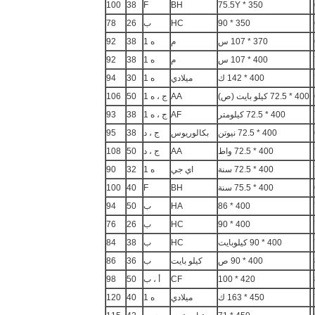
100
38
F
BH
350 * 75.5Y
350 * 90
HC
ب
26
78
370 * 107 س
م
ه 1
38
92
400 * 107 س
م
ه 1
38
92
400 * 142 ك
ميلادي
ه 1
30
94
400 * 72.5 كيلو بايت (ص)
AA
ج ، ه 1
50
106
400 * 72.5 كيلومتر
AF
ج ، ه 1
38
93
400 * 72.5 نيوتن
بكالوريوس
ج ، د
38
95
400 * 72.5 واط
AA
ج ، د
50
108
400 * 72.5 سنة
اي جي
ه 1
32
90
400 * 75.5 سنة
BH
F
40
100
400 * 86
HA
ب
50
94
400 * 90
HC
ب
26
76
400 * 90 كيلوبايت
HC
ب
38
84
400 * 90 ص
كيلو بايت
ب
36
86
420 * 100
CF
أ ، ب
50
98
450 * 163 ك
ميلادي
ه 1
40
120