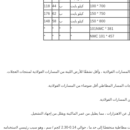
700 * 100
كيلو بايت
ب
44
118
750 * 150
كيلو بايت
ب
62
176
800 * 150
كيلو بايت
ب
58
148
*
*
*
*
381 * 101NMC
*
*
*
*
457 * 101 NMC
سارات الفولاذية ، وأقل تشققًا للأرض اللينة من المسارات الفولاذية لمنتجات العجلات.
جات المسار المطاطي أقل ضوضاء من المسارات الفولاذية.
المسارات الفولاذية.
ن الاهتزازات ، مما يطيل من عمر الماكينة ويقلل من إجهاد التشغيل.
يمكن أن يكون الضغط الأرضي للآلات المجهزة بمسارات مطاطية منخفضًا إلى حد ما ، حوالي 0.14-2.30 كجم / سم ، وهو سبب رئيسي لاستخدامه