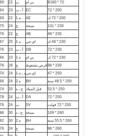
B180 * 72
بي ام
ب
22
68
200 * 72
EC
أ ، ب
23
64
200 * 72 ك
AE
ه 1
22
69
230 * 101
نسخة
ج
24
75
230 * 48
AB
ج
22
76
230 * 48 ك
اي جي
ه 1
25
67
230 * 72
DB
أ ، ب
23
76
230 * 72 ك
بي ام
ه 1
23
66
230 * 96
قرص مضغوط
ج
26
76
250 * 47
اي جي
د ، ه 1
24
70
250 * 48.5 سنة
BH
ه 2
24
66
250 * 52.5
قبل الميلاد
ج ، ه
25
74
250 * 72
DA
أ ، ب
24
78
250 * 72 فولت
SV
ب
24
76
260 * 109
نسخة
ج ، د
30
86
260 * 55.5 سنة
BH
ه 2
30
82
260 * 96
نسخة
ج
24
76