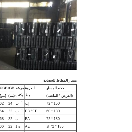
مسار المطاط للحصادة
حجم المسار
العروة
مرشد
IGB
OGB
نمط
يكتب
(العرض * الملعب)
(مم)
(مم)
150 * 72
إب
أ ، ب
24
62
180 * 60
EB / CF
أ ، ب
22
64
180 * 72
EA
أ ، ب
22
68
180 * 72 ك
AE
ه 1
22
66