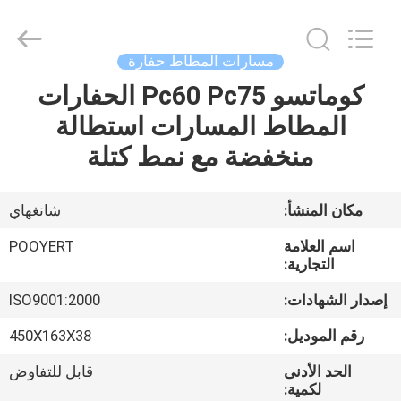
Shanghai
Puyi
Industrial
Co.,
Ltd..
مسارات المطاط حفارة
All
Rights
Reserved.
كوماتسو Pc60 Pc75 الحفارات
الصفحة
المطاط المسارات استطالة
الرئيسية
منخفضة مع نمط كتلة
منتجات
مكان المنشأ:
شانغهاي
معلومات
اسم العلامة
POOYERT
عنا
التجارية:
إصدار الشهادات:
ISO9001:2000
جولة
رقم الموديل:
450X163X38
في
الحد الأدنى
قابل للتفاوض
المعمل
لكمية: