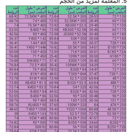
5.
المعلمة لمزيد من الحجم
العرض * طول
عدد
العرض * طول
عدد
العرض * طول
عدد
الملعب (مم)
الروابط
الملعب (مم)
الروابط
الملعب (مم)
الروابط
68-92
400 * 72.5KW
72-84
300 * 52.5K
28-53
130 * 72
68-76
400 * 74
72-92
300 * 52.5KW
28-49
150 * 60
74
400 * 75.5K
72-92
KB300 * 52.5
29-40
150 * 72
52-55
B400 * 86
72-98
KB300 * 52.5N
30-40
170 * 60
42-56
400 * 90
72-98
JD300 * 52.5N
30-40
180 * 60
36-37
Y400 * 142
80-84
300 * 53K
30-58
180 * 72
36-41
400 * 144
70-86
300 * 55
30-37
180 * 72K
36-41
Y400 * 144K
76-82
300 * 55.5K
34-51
B180 * 72K
50-58
420 * 100
72-55
300 * 71K
30-51
B180 * 72A
76-88
450 * 71
25-42
300 * 109N
30-50
H180 * 72
76-88
DW450 * 71
37-41
K300 * 109
30-40
190 * 60
76-84
450 * 73.5
35-42
300 * 109WK
34-39
190 * 72
80-84
450 * 76
78-52
B300 * 84
34-47
200 * 72
72-80
450 * 81N
48-52
T300 * 86K
37-47
200- * 72K
72-78
450 * 81W
72-98
320 * 52.5
60-84
230 * 48
72-80
KB450 * 81.5
68-98
B320 * 52.5
60-84
230 * 48K
72-74
K450 * 83.5
70-84
320 * 54
42-56
230 * 72
53-56
B450 * 84
49-52
B320 * 86
42-56
230 * 72K
52-55
B450 * 86
52-56
320 * 90
30-48
230 * 96
58-76
450 * 90
38-54
320 * 100
30-36
230 * 101
58-76
KU450 * 90
37-65
320 * 100W
84
250 * 47K
48-65
T450 * 100K
39-43
Y320 * 106K
80-88
250 * 48.5K
38
K450 * 163
70-92
350 * 52.5
72-78
250 * 52.5K
74
485 * 92W
80-86
350 * 54.5K
47-57
250 * 72
76-82
500 * 90
77-98
B350 * 55K
34-60
B250 * 72
72-84
500-92
80-86
350 * 56
42-58
B250 * 72B
78-84
500 * 92W
74
350 * 75.5K
37-58
E250 * 72