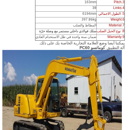
163mm
3.Pitch
38
4.Links
5. الطول الاجمالي
6194mm
397.86kg
6.Weight
7.Material
المطاط والصلب
8. نوع الحبل الصلب
سلك فولاذي داخلي مستمر مع وصلة حرّة
9.Warranty
ضمان سنة واحدة في ظل الاستخدام العادي
يمكننا أيضا وضع العلامة التجارية الخاصة بك على ذلك.
آلة التطبيق:
كوماتسو PC60