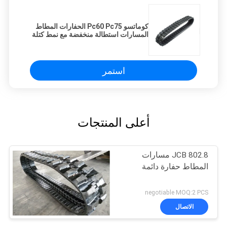
كوماتسو Pc60 Pc75 الحفارات المطاط
المسارات استطالة منخفضة مع نمط كتلة
استمر
أعلى المنتجات
JCB 802.8 مسارات
المطاط حفارة دائمة
negotiable MOQ:2 PCS
الاتصال