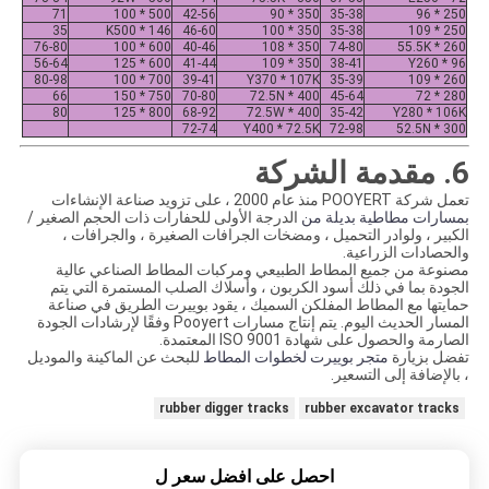
71
500 * 100
42-56
350 * 90
35-38
250 * 96
35
K500 * 146
46-60
350 * 100
35-38
250 * 109
76-80
600 * 100
40-46
350 * 108
74-80
260 * 55.5K
56-64
600 * 125
41-44
350 * 109
38-41
Y260 * 96
80-98
700 * 100
39-41
Y370 * 107K
35-39
260 * 109
66
750 * 150
70-80
400 * 72.5N
45-64
280 * 72
80
800 * 125
68-92
400 * 72.5W
35-42
Y280 * 106K
72-74
Y400 * 72.5K
72-98
300 * 52.5N
6. مقدمة الشركة
تعمل شركة POOYERT منذ عام 2000 ، على تزويد صناعة الإنشاءات
بمسارات مطاطية بديلة من
الدرجة الأولى للحفارات ذات الحجم الصغير /
الكبير ، ولوادر التحميل ، ومضخات الجرافات الصغيرة ، والجرافات ،
والحصادات الزراعية.
مصنوعة من جميع المطاط الطبيعي ومركبات المطاط الصناعي عالية
الجودة بما في ذلك أسود الكربون ، وأسلاك الصلب المستمرة التي يتم
حمايتها مع المطاط المفلكن السميك ، يقود بوييرت الطريق في صناعة
المسار الحديث اليوم. يتم إنتاج مسارات Pooyert وفقًا لإرشادات الجودة
الصارمة والحصول على شهادة ISO 9001 المعتمدة.
تفضل بزيارة
متجر بوييرت لخطوات المطاط
للبحث عن الماكينة والموديل
، بالإضافة إلى التسعير.
rubber digger tracks
rubber excavator tracks
احصل على افضل سعر ل