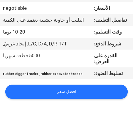
الأسعار:
negotiable
مراقبة
تفاصيل التغليف:
البليت أو حاوية خشبية يعتمد على الكمية
الجودة
وقت التسليم:
10-20 يوما
اتصل
شروط الدفع:
L/C, D/A, D/P, T/T, إتحاد غربيّ,
بنا
القدرة على
5000 قطعة شهريا
العرض:
اطلب
تسليط الضوء:
,
rubber digger tracks
rubber excavator tracks
اقتباس
افضل سعر
NEWS
خريطة
الموقع