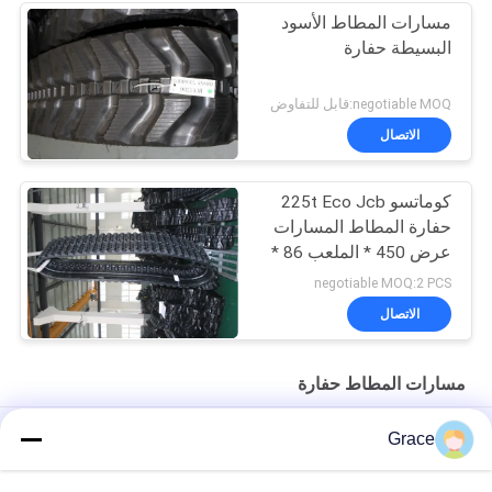
مسارات المطاط الأسود
البسيطة حفارة
negotiable MOQ:قابل للتفاوض
الاتصال
كوماتسو 225t Eco Jcb
حفارة المطاط المسارات
عرض 450 * الملعب 86 *
وصلات 56
negotiable MOQ:2 PCS
الاتصال
مسارات المطاط حفارة
مسار مطاطي مطاطي 180x72x36 للمحمولة المصغرة
Grace
مسار مطاطي 230x72x45 لآلات البناء