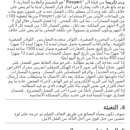
ويتم
تكريمنا
من قبلنا لأن "
Pooyert
" هو التصميم والعلامة التجارية. لا
يوجد بائع طرف ثالث يشارك في اتخاذ قرار الضمان لدينا ما لم ينص على
خلاف ذلك. لقد وجدنا أن معظم حالات الفشل تحدث في غضون بضع مئات
من الساعات الأولى من الاستخدام ، لذا فإن Pooyert سريعًا لتغطية 100٪
من قيمة المسارات ، بما في ذلك الشحن ، إذا فشل المسار خلال أول 3
إلى 4 أشهر من الملكية. بعد ذلك ، ينقص المسار 25٪ من قيمته كل 3 إلى
4 أشهر ويكون المشتري مسؤولاً عن تكلفة الشحن ما لم ينص على خلاف
ذلك.
اللودرات المجنزرة الصغيرة ، اللوادر متعددة التضاريس ، اللوادر الصغيرة
اللولبية ، والجرافات الصغيرة تحمل ضمان لمدة 12 شهرًا لمدة 12 شهرًا
يبدأ من تاريخ البيع. تحمل الحفارات الصغيرة ضمان لمدة 1500 ساعة لمدة
18 شهرًا يبدأ أيضًا من تاريخ البيع. تحمل الحصادات ضمان لمدة 12 شهرًا
لمدة 800 ساعة بدءًا من تاريخ البيع أيضًا.
إذا كنت بحاجة إلى تقديم مطالبة ، فنرجو منك التقاط صور للفشل على
الفور. نحتاج أيضًا إلى صور لأجزاء الهيكل السفلي (ضرس محرك الأقراص
على وجه التحديد) ، والرقم التسلسلي على المسار ، وصورة للمسارات
أثناء جلوسها على الجهاز. يمكنك بعد ذلك الاتصال بنا وسيُطلب منك إرسال
الصور إلينا عبر البريد الإلكتروني أو عبر الهاتف لإجراء الفحص. عادة ما يتم
اتخاذ القرار في نفس اليوم بناءً على الوقت الذي تم فيه المطالبة.
إذا كان فشل المسار ناتجًا عن شيء آخر غير الفشل المشروع ، فسنبذل
قصارى جهدنا للمساعدة في تحديد مكان المشكلة الأساسية.
4. التعبئة
سوف تكون معبأة البضائع عن طريق التفاف الفيلم ثم حزمة على لوح
خشبي من حبل قوي من أجل التأكد من النقل الآمن.