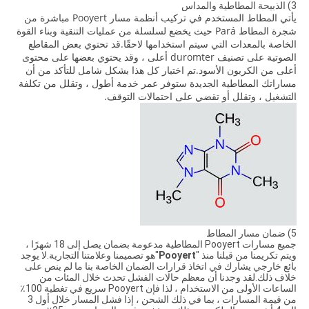
3) الذبيحة المطاطية والمداس
يأتي المطاط المستخدم في تركيب أنظمة مسار Pooyert مباشرة من
شجرة المطاط Pará حيث يخضع لسلسلة من عمليات التنقية وبناء القوة
الخاصة بالمعدات التي سيتم استخدامها لاحقًا.قد تحتوي بعض المقاطع
الصوتية على تصنيف duromter أعلى ، وقد يحتوي بعضها على محتوى
أعلى من الكربون الأسود.تم اختبار كل هذا بشكل شامل للتأكد من أن
مساراتك المطاطية الجديدة ستوفر عمر خدمة أطول ، وتقلل من تكلفة
التشغيل ، وتقلل أو تقضي على احتمالات التوقف.
5) ضمان مسار المطاط
جميع مسارات Pooyert المطاطية مدعومة بضمان يصل إلى 18 شهرًا ،
ويتم تكريمنا من قبلنا منذ "
Pooyert
"هو تصميمنا وعلامتنا التجارية.لا يوجد
بائع خارجي يشارك في اتخاذ قرارات الضمان الخاصة بنا ما لم ينص على
خلاف ذلك.لقد وجدنا أن معظم حالات الفشل تحدث خلال المئات من
الساعات الأولى من الاستخدام ، لذا فإن Pooyert سريع في تغطية 100٪
من قيمة المسارات ، بما في ذلك الشحن ، إذا فشل المسار خلال أول 3