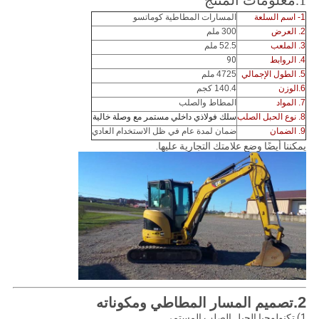
1.معلومات المنتج
1- اسم السلعة
المسارات المطاطية كوماتسو
2. العرض
300 ملم
3. الملعب
52.5 ملم
4. الروابط
90
5. الطول الإجمالي
4725 ملم
6.الوزن
140.4 كجم
7. المواد
المطاط والصلب
8. نوع الحبل الصلب
سلك فولاذي داخلي مستمر مع وصلة خالية
9. الضمان
ضمان لمدة عام في ظل الاستخدام العادي
يمكننا أيضًا وضع علامتك التجارية عليها.
2.
تصميم المسار المطاطي ومكوناته
1) تكنولوجيا الحبل الصلب المستمر