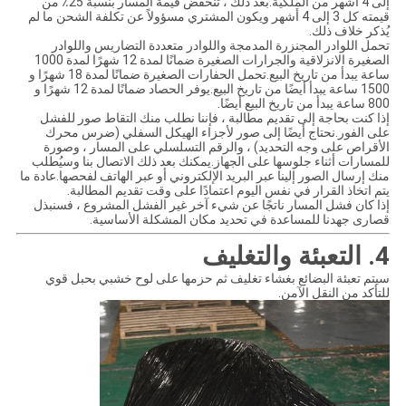
إلى 4 أشهر من الملكية.بعد ذلك ، تنخفض قيمة المسار بنسبة 25٪ من
قيمته كل 3 إلى 4 أشهر ويكون المشتري مسؤولاً عن تكلفة الشحن ما لم
يُذكر خلاف ذلك.
تحمل اللوادر المجنزرة المدمجة واللوادر متعددة التضاريس واللوادر
الصغيرة الانزلاقية والجرارات الصغيرة ضمانًا لمدة 12 شهرًا لمدة 1000
ساعة يبدأ من تاريخ البيع.تحمل الحفارات الصغيرة ضمانًا لمدة 18 شهرًا و
1500 ساعة يبدأ أيضًا من تاريخ البيع.يوفر الحصاد ضمانًا لمدة 12 شهرًا و
800 ساعة يبدأ من تاريخ البيع أيضًا.
إذا كنت بحاجة إلى تقديم مطالبة ، فإننا نطلب منك التقاط صور للفشل
على الفور.نحتاج أيضًا إلى صور لأجزاء الهيكل السفلي (ضرس محرك
الأقراص على وجه التحديد) ، والرقم التسلسلي على المسار ، وصورة
للمسارات أثناء جلوسها على الجهاز.يمكنك بعد ذلك الاتصال بنا وسيُطلب
منك إرسال الصور إلينا عبر البريد الإلكتروني أو عبر الهاتف لفحصها.عادة ما
يتم اتخاذ القرار في نفس اليوم اعتمادًا على وقت تقديم المطالبة.
إذا كان فشل المسار ناتجًا عن شيء آخر غير الفشل المشروع ، فسنبذل
قصارى جهدنا للمساعدة في تحديد مكان المشكلة الأساسية.
4. التعبئة والتغليف
سيتم تعبئة البضائع بغشاء تغليف ثم حزمها على لوح خشبي بحبل قوي
للتأكد من النقل الآمن.