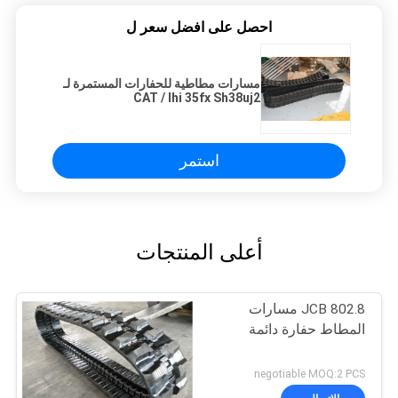
احصل على افضل سعر ل
مسارات مطاطية للحفارات المستمرة لـ
CAT / Ihi 35fx Sh38uj2
استمر
أعلى المنتجات
JCB 802.8 مسارات
المطاط حفارة دائمة
negotiable MOQ:2 PCS