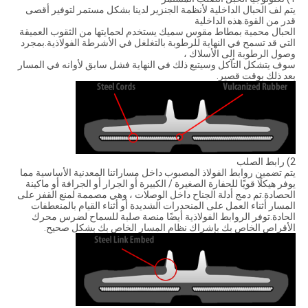
يتم لف الحبال الداخلية لأنظمة الجنزير لدينا بشكل مستمر لتوفير أقصى
قدر من القوة.هذه الداخلية
الحبال محمية بمطاط مقوس سميك يستخدم لحمايتها من الثقوب العميقة
التي قد تسمح في النهاية للرطوبة بالتغلغل في الأشرطة الفولاذية.بمجرد
وصول الرطوبة إلى الأسلاك ،
سوف يتشكل التآكل وسيتبع ذلك في النهاية فشل سابق لأوانه في المسار
بعد ذلك بوقت قصير.
2) رابط الصلب
يتم تضمين روابط الفولاذ المصبوب داخل مساراتنا المعدنية الأساسية مما
يوفر هيكلًا قويًا للحفارة الصغيرة / الكبيرة أو الجرار أو الجرافة أو ماكينة
الحصادة.تم دمج أدلة الجناح داخل الوصلات ، وهي مصممة لمنع القفز على
المسار أثناء العمل على المنحدرات الشديدة أو أثناء القيام بالمنعطفات
الحادة.توفر الروابط الفولاذية أيضًا منصة صلبة للسماح لضرس محرك
الأقراص الخاص بك بإشراك نظام المسار الخاص بك بشكل صحيح.