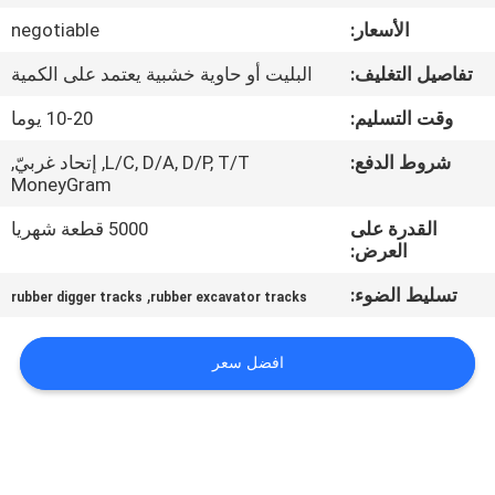
الأسعار:
negotiable
مراقبة
تفاصيل التغليف:
البليت أو حاوية خشبية يعتمد على الكمية
الجودة
وقت التسليم:
10-20 يوما
اتصل
شروط الدفع:
L/C, D/A, D/P, T/T, إتحاد غربيّ,
MoneyGram
بنا
القدرة على
5000 قطعة شهريا
العرض:
اطلب
تسليط الضوء:
,
rubber digger tracks
rubber excavator tracks
اقتباس
افضل سعر
NEWS
خريطة
الموقع