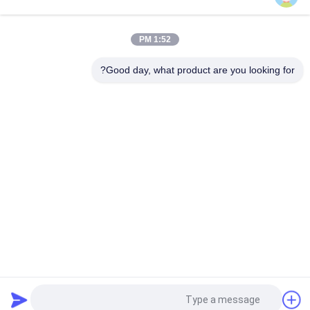
مسار مطاطي 230x72x45 لآلات البناء
1:52 PM
منخفضة الضوضاء آثار المطاط المسارات 250 × 96 × 41mm لكوبوتا
Rx202 U20
Good day, what product are you looking for?
فئات شعبية
جميع
مسارات المطاط 
مسارات المطاط 
الزراعية
حفارة
تتبع المسارات 
تتبع المطاط المسارات
المطاطية لودر
بولت على منصات 
منصات المطاط حفارة
المطاط المسار
رصف المطاط 
كليب على منصات 
المسارات
المطاط المسار
طلب اقتباس