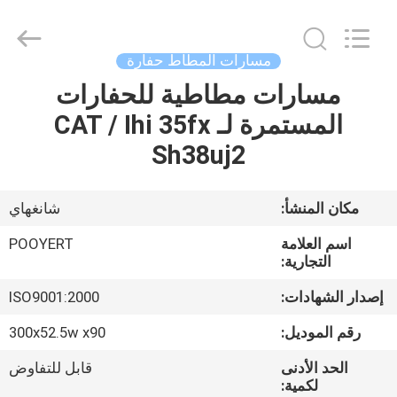
Shanghai
Puyi
Industrial
Co.,
Ltd..
مسارات المطاط حفارة
All
Rights
Reserved.
مسارات مطاطية للحفارات
الصفحة
المستمرة لـ CAT / Ihi 35fx
الرئيسية
Sh38uj2
منتجات
مكان المنشأ:
شانغهاي
معلومات
اسم العلامة
POOYERT
عنا
التجارية:
إصدار الشهادات:
ISO9001:2000
جولة
رقم الموديل:
300x52.5w x90
في
الحد الأدنى
قابل للتفاوض
المعمل
لكمية: