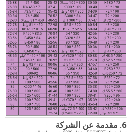
H180 * 72
30-50
300 * 109 شمالاً
25-42
450 * 71
76-88
76-88
DW450 * 71
37-41
K300 * 109
30-40
190 * 60
190 * 72
34-39
300 * 109 واط
35-42
450 * 73.5
76-84
80-84
450 * 76
78-52
B300 * 84
34-47
200 * 72
200- * 72 ك
37-47
T300 * 86 ك
48-52
450 * 81 شمالا
72-80
230 * 48
60-84
320 * 52.5
72-98
450 * 81 واط
72-78
230 * 48 ك
60-84
B320 * 52.5
68-98
KB450 * 81.5
72-80
72-74
K450 * 83.5
70-84
320 * 54
42-56
230 * 72
230 * 72 ك
42-56
B320 * 86
49-52
B450 * 84
53-56
52-55
B450 * 86
52-56
320 * 90
30-48
230 * 96
58-76
450 * 90
38-54
320 * 100
30-36
230 * 101
250 * 47 ك
84
320 * 100 واط
37-65
KU450 * 90
58-76
250 * 48.5 ك
80-88
Y320 * 106 ك
39-43
T450 * 100 كيلو
48-65
250 * 52.5 ك
72-78
350 * 52.5
70-92
K450 * 163
38
250 * 72
47-57
350 * 54.5 ك
80-86
485 * 92 واط
74
B250 * 72
34-60
B350 * 55 ك
77-98
500 * 90
76-82
B250 * 72 ب
42-58
350 * 56
80-86
500-92
72-84
E250 * 72
37-58
350 * 75.5 ك
74
500 * 92 واط
78-84
71
500 * 100
42-56
350 * 90
35-38
250 * 96
35
K500 * 146
46-60
350 * 100
35-38
250 * 109
260 * 55.5 ك
74-80
350 * 108
40-46
600 * 100
76-80
56-64
600 * 125
41-44
350 * 109
38-41
Y260 * 96
260 * 109
35-39
Y370 * 107 ك
39-41
700 * 100
80-98
280 * 72
45-64
400 * 72.5 نيوتن
70-80
750 * 150
66
Y280 * 106 ك
35-42
400 * 72.5 واط
68-92
800 * 125
80
300 * 52.5 نيوتن
72-98
Y400 * 72.5 ك
72-74
6. مقدمة عن الشركة