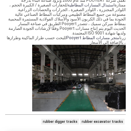
تعمل شركة POOYERT منذ عام 2000 وتزود صناعة البناء بدرجة
ممتازة
استبدال المسارات المطاطية
للحفارات الصغيرة / الكبيرة الحجم ،
اللوادر المجنزرة ، اللوادر الصغيرة ، الجرارات والحصادات الزراعية.
مصنوعة من جميع المطاط الطبيعي ومركبات المطاط الصناعي عالية
الجودة بما في ذلك الكربون الأسود والأسلاك الفولاذية المستمرة المحمية
بمطاط مبركن سميك ، تتصدر Pooyert الطريق في صناعة المسار
الحديث اليوم.يتم إنتاج مسارات Pooyert وفقًا لإرشادات الجودة الصارمة
ولديها شهادة ISO 9001 المعتمدة.
زرنا
متجر مسارات المطاط Pooyert
للبحث حسب طراز الماكينة وطرازها
، بالإضافة إلى الأسعار.
rubber digger tracks
rubber excavator tracks