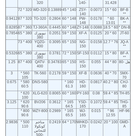
320
-140
31.428
320 * 72
WD-320
0.13889
140 * 45
ZSY-
0.0073
60 * 15
BF-B
140
**
0.9412
320 * 87
TG-320
0.2804
148 * 60
PW-
0.0178
60 *
BK-A
148
13.01
**
0.8285
360 * 87
TJ-360A
0.4445
148 * 60
ZY-148
0.0088
60 * 18.5
DN-B *
JT-60
60 * 20
0.0125
XF-A
150 * 59
0.2051
نيويورك
380 * 65
0.7854
380
400 * 73
YQZG-
0.3095
150 * 65
NG-
0.0158
76 * 12.7
JQ-A
400
150
**
BF-A
80 * 15
0.0112
SF-150
150 * 72
0.3781
نيويورك
380 * 65
0.5326
380
**
هل -80
80 * 44
0.055
HS-
150 * 65
0.34783
QATV-
400 * 87
1.25
400
150
3
560 *
TK-560
0.2178
150 * 59
XF-B
0.0636
70 * 40
SMX-
105
70
0.675
580 *
DNS-580
160 *
HD-
0.0817
80 * 40.2
CHJ-
60.5
61.3
160
80
620 *
XLG-620
0.8065
160 * 60
PY-160
0.08
85 * 59.4
TH-85
100
3.125
620 *
BV206
0.3612
165 *
YSD-
0.1072
85 * 59.4
THG-
90.6
64.5
165
85
800 *
WZY-800
0.2989
165 *
WJ-
0.015
96 *
HF-96
90.6
65.5
165
12.55
GMD-
100 * 20
0.0242
WHKD-
170 * 64
0.2419
مناجم
500 *
2.9836
A
170
كونكولا
110
للنحاس
-500