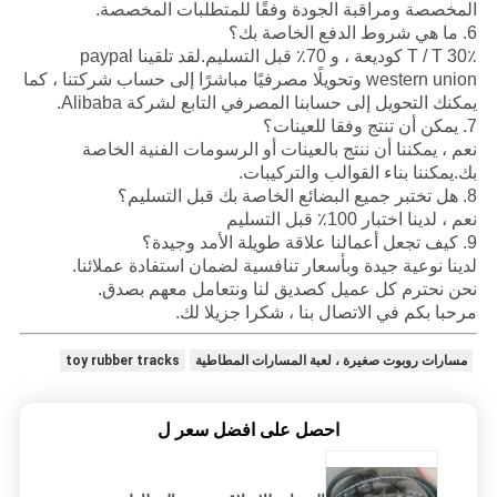
المخصصة ومراقبة الجودة وفقًا للمتطلبات المخصصة.
6. ما هي شروط الدفع الخاصة بك؟
T / T 30٪ كوديعة ، و 70٪ قبل التسليم.لقد تلقينا paypal
western union وتحويلًا مصرفيًا مباشرًا إلى حساب شركتنا ، كما
يمكنك التحويل إلى حسابنا المصرفي التابع لشركة Alibaba.
7. يمكن أن تنتج وفقا للعينات؟
نعم ، يمكننا أن ننتج بالعينات أو الرسومات الفنية الخاصة
بك.يمكننا بناء القوالب والتركيبات.
8. هل تختبر جميع البضائع الخاصة بك قبل التسليم؟
نعم ، لدينا اختبار 100٪ قبل التسليم
9. كيف تجعل أعمالنا علاقة طويلة الأمد وجيدة؟
لدينا نوعية جيدة وبأسعار تنافسية لضمان استفادة عملائنا.
نحن نحترم كل عميل كصديق لنا ونتعامل معهم بصدق.
مرحبا بكم في الاتصال بنا ، شكرا جزيلا لك.
مسارات روبوت صغيرة ، لعبة المسارات المطاطية
toy rubber tracks
احصل على افضل سعر ل