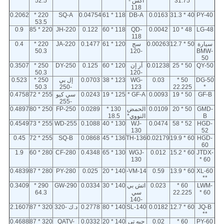
31.75
اكس -
52.5
118
0.2062
220 *
SQ-A
0.04754
118 * 61
DB-A
0.0163
40 * 31.3
PY-40
53.5
0.9
220 * 85
JH-220
0.122
118 * 60
QD-
0.0042
48 * 10
LG-48
118
سيارة
50 * 12.7
0.00263
سج
120 * 61
0.1477
JA-220
220 *
0.4
50.3
-120
BMW-
50
QY-50
50 * 25
0.01238
آر إن
120 * 60
0.125
DY-250
250 *
0.3507
50.3
-120
DG-50
50 *
0.03
WG-
123 * 38
0.0703
إل بي
250 *
0.523
50.3
-250
123
22.225
*
GF-B
50 * 19
0.0093
GF-A *
125 * 19
0.0243
سي كيو
255 * 72
0.4758
-255
GMD-
50 * 20
0.0109
الحمض
130 *
0.0289
FP-250
250 * 80
0.4897
B
النووي*
18.5
0.4549
255 * 73
WD-255
0.1088
130 * 40
WJ-
0.0474
52 * 58
HGD-
130
52
0.45
255 * 72
SQ-B
0.0868
136 * 45
TH-136
0.02179
60 * 19.9
HGD-
60
1.9
280 * 60
CF-280
0.4348
130 * 65
WGJ-
0.012
60 * 15.2
JTDX-
130
60 *
0.4839
280 * 87
PY-280
0.025
140 * 20
VM-14-
0.59
60 * 13.9
XL-60
**
LWM-
60 *
0.023
اتش بي
140 * 30
0.0334
GW-290
290 *
0.3409
60 *
22.225
سي
64.3
-140
JQ-B
60 * 12.7
0.0182
SL-140
140 * 80
0.2778
د.ك -320
320 * 87
2.1607
**
PY-60
60 *
0.02
جيه تي
140 * 20
0.0332
QATV-
320 * 87
0.4688