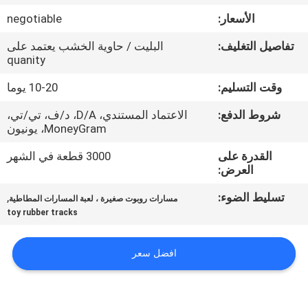
الأسعار:
negotiable
مراقبة
تفاصيل التغليف:
البليت / حاوية الخشب يعتمد على
الجودة
quanity
وقت التسليم:
10-20 يوما
اتصل
شروط الدفع:
الاعتماد المستندي، D/A، د/ف، تي/تي،
بنا
MoneyGram، يونيون
القدرة على
3000 قطعة في الشهر
اطلب
العرض:
اقتباس
تسليط الضوء:
,
مسارات روبوت صغيرة ، لعبة المسارات المطاطية
toy rubber tracks
NEWS
افضل سعر
خريطة
الموقع