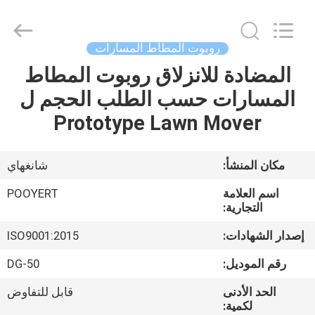
Shanghai
Puyi
Industrial
Co.,
Ltd..
روبوت المطاط المسارات
All
Rights
Reserved.
المضادة للانزلاق روبوت المطاط
الصفحة
المسارات حسب الطلب الحجم ل
الرئيسية
Prototype Lawn Mover
منتجات
مكان المنشأ:
شانغهاي
معلومات
اسم العلامة
POOYERT
عنا
التجارية:
إصدار الشهادات:
ISO9001:2015
جولة
رقم الموديل:
DG-50
في
الحد الأدنى
قابل للتفاوض
المعمل
لكمية: