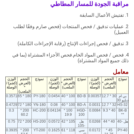
مراقبة الجودة للمسار المطاطي
1. تفتيش الأعمال السابقة
2. عمليات تدقيق / فحص المنتجات (فحص صارم وفقًا لطلب
العميل)
3. تدقيق / فحص إجراءات الإنتاج (رقابة الإجراءات الكاملة)
4. فحص / فحص المواد الخام.فحص الأجزاء المشتراة (بما في
ذلك جميع المواد المشتراة)
معامل
نموذج
الحجم
الوزن
نموذج
الحجم
الوزن
نموذج
الحجم
الوزن
(العرض *
(كجم) /
(العرض *
(كجم) /
(العرض
(كجم) /
الملعب)
الوصلة
الملعب)
الوصلة
*
الوصلة
الملعب)
بي ام
30 * 12.7
0.00357
BD-B
100 * 40
0.0454
PY-180
180 * 65
0.3571
دبليو 30
0.4729
180 * 72
YN-180
0.08
100 * 40
BD-A
0.0031
32 * 12.7
HS-32
0.3
200 *
HC-200
0.04134
100 *
HGD-
0.0084
40 * 9.3
BK-B
60.2
19.9
100
**
هل -40
40 * 44
0.0268
هل
105 * 42
0.0572
HS-200
200 * 72
0.75
-105
PY-40
45 *
0.0172
سي
118 * 61
0.1625
YT-200
200 *
0.3935