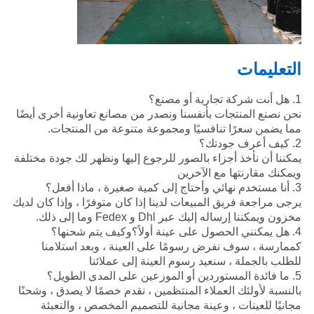
التعليمات
1. هل أنت شركة تجارية أو مصنع؟
نحن نصنع المنتجات بأنفسنا ونصدر من مصانع تعاونية أخرى أيضًا
مما يضمن سعرًا تنافسيًا ومجموعة متنوعة من المنتجات.
2. كيف أعرف جودتك؟
يمكننا أن نأخذ أجزاء بالصور للرجوع إليها ونظهر لك جودة مختلفة
ويمكنك مقارنتها مع الآخرين
3. أنا مستخدم نهائي وأحتاج إلى كمية صغيرة ، ماذا أفعل؟
يرجى مراجعة فريق المبيعات لدينا إذا كان متوفرًا ، وإذا كان لديك
مخزون ويمكننا إرساله إليك عبر Dhl و Fedex وما إلى ذلك.
4. هل يمكنني الحصول على عينة أولاً؟وكيف يتم شحنها؟
كممارسة ، سوف نفرض رسومًا على العينة ، وبعد استلامنا
للطلب بالجملة ، سنعيد رسوم العينة إلى عملائنا
5. ما فائدة المستوردين أو الموزعين على المدى الطويل؟
بالنسبة لأولئك العملاء المنتظمين ، نقدم خصمًا لا يصدق ، وشحنًا
مجانيًا للعينات ، وعينة مجانية للتصميم المخصص ، والتعبئة