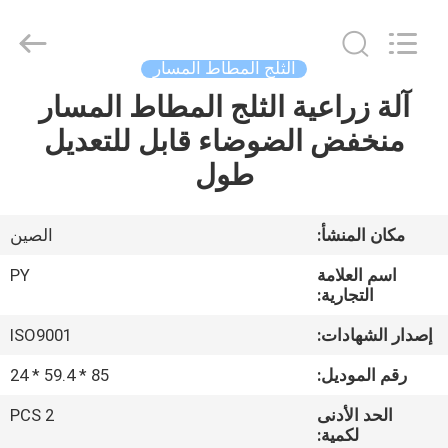
Shanghai
Puyi
Industrial
Co.,
Ltd..
الثلج المطاط المسار
All
Rights
Reserved.
آلة زراعية الثلج المطاط المسار
الصفحة
منخفض الضوضاء قابل للتعديل
الرئيسية
طول
منتجات
مكان المنشأ:
الصين
معلومات
اسم العلامة
PY
عنا
التجارية:
إصدار الشهادات:
ISO9001
جولة
رقم الموديل:
85 * 59.4 * 24
في
الحد الأدنى
2 PCS
المعمل
لكمية: