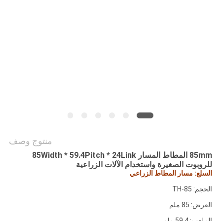
PRIVACY
POLICY
منتوج وصف
85mm المطاط المسار 85Width * 59.4Pitch * 24Link
للروبوت الصغيرة واستخدام الآلات الزراعية
السلع: مسار المطاط الزراعي
الحجم: TH-85
العرض: 85 ملم
الملعب: 59.4 ملم