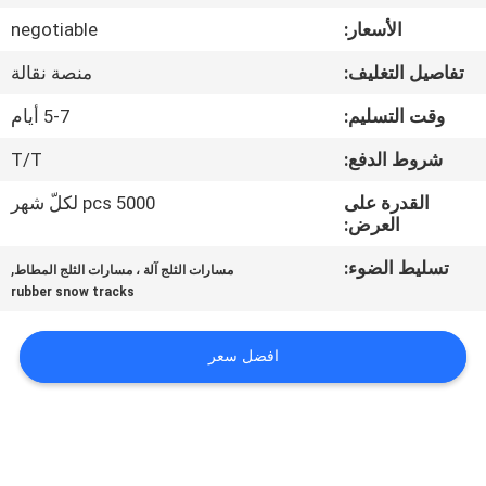
الأسعار:
negotiable
مراقبة
تفاصيل التغليف:
منصة نقالة
الجودة
وقت التسليم:
5-7 أيام
اتصل
شروط الدفع:
T/T
بنا
القدرة على
5000 pcs لكلّ شهر
العرض:
اطلب
تسليط الضوء:
,
مسارات الثلج آلة ، مسارات الثلج المطاط
rubber snow tracks
اقتباس
افضل سعر
NEWS
خريطة
الموقع