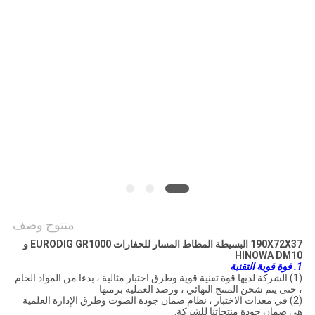
PRIVACY
POLICY
منتوج وصف
190X72X37 البسيطة المطاط المسار للحفارات EURODIG GR1000 و
HINOWA DM10
1. قوة قوية التقنية
(1) الشركة لديها قوة تقنية قوية وطرق اختبار مثالية ، بدءا من المواد الخام
، حتى يتم شحن المنتج النهائي ، ورصد العملية برمتها.
(2) في معدات الاختبار ، نظام ضمان جودة الصوت وطرق الإدارة العلمية
هي ضمان جودة منتجاتنا للشركة.