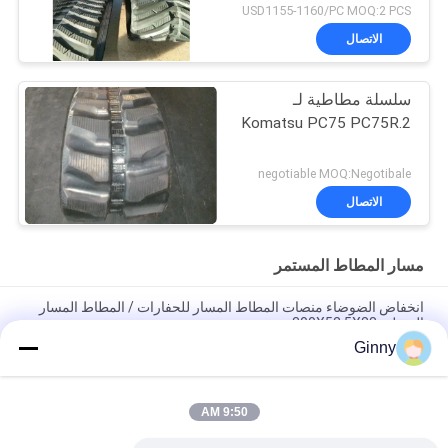
USD1155-1160/PC MOQ:2 PCS
الاتصال
سلسلة مطاطية لـ
Komatsu PC75 PC75R.2
negotiable MOQ:Negotibale
الاتصال
مسار المطاط المستمر
انخفاض الضوضاء منصات المطاط المسار للحفارات / المطاط المسار
السفلي 300X52 5X88
Ginny
مسار مطاطي H280X72X47 مع نمط ارتفاع 40 ملم لآلات تصنيف أو
جزارة العشب
9:50 AM
300 × 52.5K × 76 مسار مطاطي للهيكل السفلي / مسارات مطاطية
خفيفة الوزن لمعدات البناء