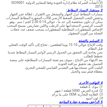
(3) أنشأت الشركة نظام إدارة الجودة وفقا للمعايير الدولية ISO9001:
2015
2. مستقبل المسار المطاط:
مسارات المطاط عزل الجهاز والمشغل من الاهتزاز ، إطالة عمر الجهاز
وخفض التعب التشغيل.الضغط الأرضي للآلات المجهزة المطاط المسارات
يمكن أن تكون منخفضة إلى حد ما ، حوالي 0.14-2.30 كجم / سم ، وهو
السبب الرئيسي لاستخدامها على الرطب واللين تضاريس. يسمح السحب
الإضافي للمقطورات المطاطية للمقطورات بسحب ضعف عدد عجلات
العجلة من الوزن المعقول.
3. التسليم والتعبئة
وقت الإنتاج حوالي 10-15 يوما لقطعتين ، تحتاج إلى تأكيد الوقت الفعلي
قبل النظام.
نحن بحاجة إلى التحقق من الجدول الزمني لأوامر المسار المطاط عندما
تخطط للطلب.
بعد الانتهاء من الإنتاج ، سوف يتم تعبئة المسارات المطاطية على منصة
التحميل بعد تحقيق مراقبة الجودة.
البليت التي نستخدمها هي التصدير القياسي للشحن البحري.
مغطاة فيلم تمتد والحبل.
4. التهافت الأخرى
1). موك: 2 قطعة
2). قدرة العرض: 5000 قطعة / شهر
3). العلامة التجارية: OEM على ما يرام
4). لون أسود
5. الزاحف مصغرة حفارة المتاحة