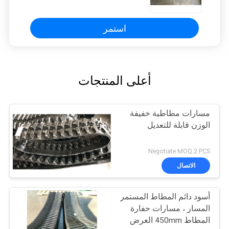
صانعي القطع الأصلية
استمر
أعلى المنتجات
مسارات مطاطية خفيفة
الوزن قابلة للتعديل
Negotiate MOQ:2 PCS
الاتصال
أسود دائم المطاط المستمر
المسار ، مسارات حفارة
المطاط 450mm العرض