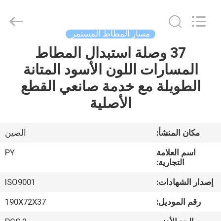
Shanghai
Puyi
Industrial
Co.,
Ltd..
مسار المطاط المستمر
All
Rights
Reserved.
37 وصلة استبدال المطاط
الصفحة
المسارات اللون الأسود المتانة
الرئيسية
الطويلة مع خدمة صانعي القطع
منتجات
الأصلية
معلومات
مكان المنشأ:
الصين
عنا
اسم العلامة
PY
التجارية:
جولة
إصدار الشهادات:
ISO9001
في
رقم الموديل:
190X72X37
المعمل