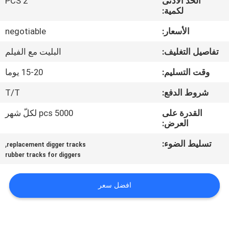
الحد الأدنى
2 PCS
لكمية:
مراقبة
الأسعار:
negotiable
الجودة
تفاصيل التغليف:
البليت مع الفيلم
اتصل
وقت التسليم:
15-20 يوما
بنا
شروط الدفع:
T/T
القدرة على
5000 pcs لكلّ شهر
اطلب
العرض:
اقتباس
تسليط الضوء:
,
replacement digger tracks
rubber tracks for diggers
NEWS
افضل سعر
خريطة
الموقع