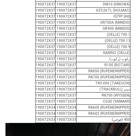
190X72X37
190X72X37
DM10 (HINOWA)
190X72X37
190X72X37
HZC26TL (HOLMAC)
190X72X37
190X72X37
IS7FP (IHI)
190X72X37
190X72X37
GR700A (MINIDIG)
190X72X37
190X72X37
GR900 (MINIDIG)
190X72X37
190X72X37
700.1 (OELLE)
190X72X37
190X72X37
700.13 (OELLE)
190X72X37
190X72X37
700.9 (OELLE)
190X72X37
190X72X37
KARRIO (OELLE)
ركوب (ركوب)
190X72X37
190X72X37
190X72X37
190X72X37
R100 (ROTAIR)
190X72X37
190X72X37
RK650 (RUFENERKIPPER)
190X72X37
190X72X37
RK700 (RUFENERKIPPER)
190X72X37
190X72X37
TKI1000 (TAKEUCHI)
دمبر (TRACKBULL)
190X72X37
190X72X37
190X72X37
190X72X37
RK700 (WYSSEN)
190X72X37
190X72X37
CG3D (YANMAR)
190X72X34
190X72X34
RK600 (RUFENERKIPPER)
190X72X34
190X72X34
RK602 (RUFENERKIPPER)
450 (فوجي)
190X72X33
180X72X33