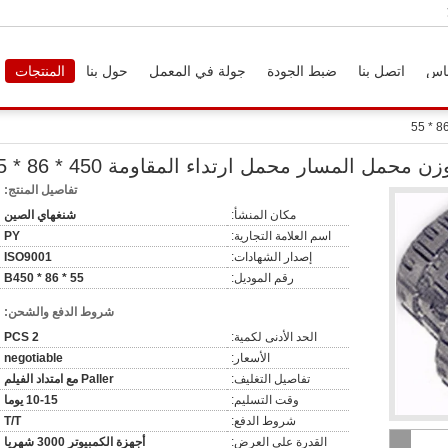
اس
اتصل بنا
ضبط الجودة
جولة في المعمل
حول بنا
المنتجات
ن محمل المسار محمل ارتداء المقاومة 450 * 86 * 55
تفاصيل المنتج:
مكان المنشأ:
شنغهاي الصين
اسم العلامة التجارية:
PY
إصدار الشهادات:
ISO9001
رقم الموديل:
B450 * 86 * 55
شروط الدفع والشحن:
الحد الأدنى لكمية:
2 PCS
الأسعار:
negotiable
تفاصيل التغليف:
Paller مع امتداد الفيلم
وقت التسليم:
10-15 يوما
شروط الدفع:
T/T
القدرة على العرض:
أجهزة الكمبيوتر 3000 شهريا