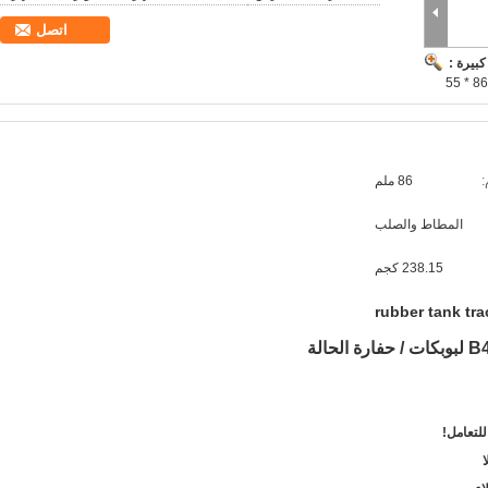
اتصل
بيرة :
:
86 ملم
المطاط والصلب
238.15 كجم
rubber tank tr