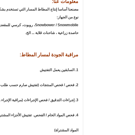
معلومات عنا:
مصنعنا أساسا إنتاج المطاط المسار التي تستخدم بش
نوع من الجهاز:
Snowbower / Snowmobile، روبوت، كرسي للمقعدين، (mini) حفارات، لوادر تحميل، Pitch Paver،
حاصدة زراعية ، شاحنات قلابة ... الخ.
مراقبة الجودة لمسار المطاط:
1. السابقين يعمل التفتيش
2. فحص / فحص المنتجات (تفتيش صارم حسب طلب الزبون)
3. إجراءات التدقيق / فحص الإجراءات (مراقبة الإجراء بالكامل)
4. فحص المواد الخام / الفحص.
تفتيش الأجزاء المشترا
المواد المشتراة)