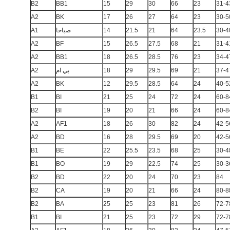
B2
BB1
15
29
30
66
23
31-4
A2
BK
17
26
27
64
23
30-5
30-4
23.5
64
21
21.5
14
صباحا
A1
A2
BF
15
26.5
27.5
68
21
31-4
A2
BB1
18
26.5
28.5
76
23
34-4
37-4
21
69
29.5
29
18
بي ام
A2
A2
BK
12
29.5
28.5
64
24
40-5
B1
BI
21
25
24
72
24
60-8
B2
BI
19
20
21
66
24
60-8
A2
AF1
18
26
30
82
24
42-5
A2
BD
16
28
29.5
69
20
42-5
B1
BE
22
25.5
23.5
68
25
30-4
B1
BO
19
29
22.5
74
25
30-3
B2
BD
22
20
24
70
23
84
B2
CA
19
20
21
66
24
80-8
B2
BA
25
25
23
81
26
72-7
B1
BI
21
25
23
72
29
72-7