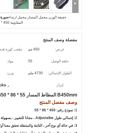
خفيفة الوزن محمل المسار محمل ارتداء
صورة ك
المقاومة 450 * 86 * 55
مفصلة وصف المنتج
عرض:
450 مم
ملعب كورة قدم
حلقة الوصل:
55
مواد:
الطول الإجمالي:
4730 ملم
وزن:
acks
,
إبراز:
,
B450mm المطاط المسار B450 * 86 * 55 لبوبكات / حفارة الحالة
وصف مفصل المنتج
1: نموذج رقم: 450 * 86 * 55
2: إجمالي طول Adjustalbe ، مجانا للتغيير ، بسهولة للتعامل!
3: في حالة أي نوع آخر ، الثابتة والمتنقلة تحقق معنا أولا