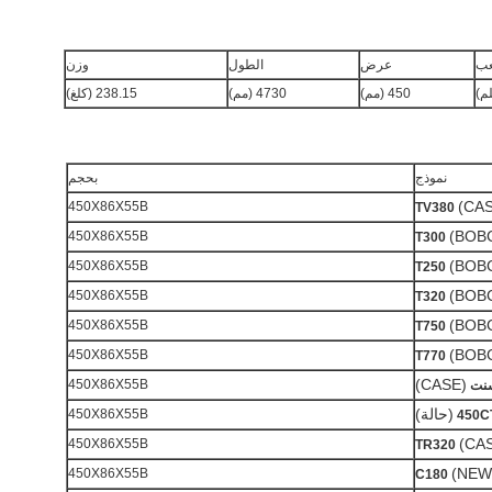
عب
عرض
الطول
وزن
450 (مم)
4730 (مم)
238.15 (كلغ)
نموذج
بحجم
(CA
450X86X55B
TV380
(BOB
450X86X55B
T300
(BOB
450X86X55B
T250
(BOB
450X86X55B
T320
(BOB
450X86X55B
T750
(BOB
450X86X55B
T770
(CASE)
450X86X55B
(حالة)
450X86X55B
450C
(CA
450X86X55B
TR320
(NEW
450X86X55B
C180