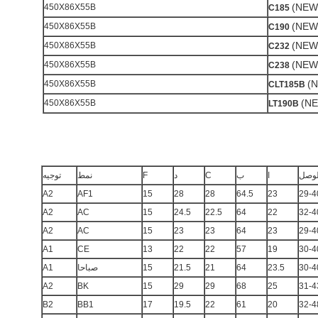
(NEW
450X86X55B
C185
(NEW
450X86X55B
C190
(NEW
450X86X55B
C232
(NEW
450X86X55B
C238
(
450X86X55B
CLT185B
(N
450X86X55B
LT190B
لوصل
ا
ب
C
د
F
نمط
توجيه
A2
AF1
15
28
28
64.5
23
29-4
A2
AC
15
24.5
22.5
64
22
32-4
A2
AC
15
23
23
64
23
29-4
A1
CE
13
22
22
57
19
30-4
30-4
23.5
64
21
21.5
15
صباحا
A1
A2
BK
15
29
29
68
25
31-4
B2
BB1
17
19.5
22
61
20
32-4