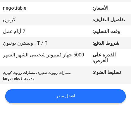
الأسعار:
negotiable
مراقبة
تفاصيل التغليف:
كرتون
الجودة
وقت التسليم:
7 أيام عمل
اتصل
شروط الدفع:
T / T ، ويسترن يونيون
بنا
القدرة على
5000 جهاز كمبيوتر شخصى الشهر الشهر
العرض:
اطلب
تسليط الضوء:
,
مسارات روبوت صغيرة ، مسارات روبوت كبيرة
large robot tracks
اقتباس
افضل سعر
NEWS
خريطة
الموقع