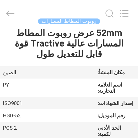
Shanghai
Puyi
Industrial
Co.,
Ltd..
روبوت المطاط المسارات
All
Rights
Reserved.
52mm عرض روبوت المطاط
الصفحة
المسارات عالية Tractive قوة
الرئيسية
قابل للتعديل طول
منتجات
مكان المنشأ:
الصين
معلومات
اسم العلامة
PY
عنا
التجارية:
إصدار الشهادات:
ISO9001
جولة
رقم الموديل:
HGD-52
في
الحد الأدنى
2 PCS
المعمل
لكمية: