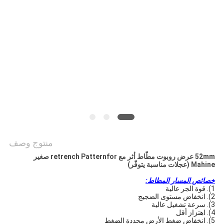
PRIVACY
POLICY
منتوج وصف
52mm عرض روبوت مطّاط أثر مع retrench Patternfor صغير
Mahine (عجلات مناسبة يتوفّر)
خصائص المسار المطاط:
1).
قوة الجر عالية
2).
انخفاض مستوى الضجيج
3).
سرعة تشغيل عالية
4).
اهتزاز أقل
5).
انخفاض ضغط الأرض محددة الضغط