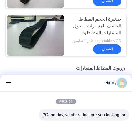
الاتصال
صغيرة الحجم المطاط
الخفيف المسارات ، طول
المسارات المطاطية
البسيطة 1000 مم
negotiable MOQ:قابل للتفاوض
الاتصال
روبوت المطاط المسارات
روبوت المواد الصغيرة المسارات 118 مم واسعة مع عجلات عالية الأداء
Ginny
عرض 118mm وخفيف الوزن روبوت المطاط المسارات نوع الطلب
طول قابل للتعديل
2:01 PM
طول 1079.2mm روبوت المطاط المسارات
Good day, what product are you looking for?
فئات شعبية
جميع