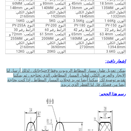
الملعب: 18.5mm
الملعب: 45mm و
الملعب: 80mm و
الملعب: 60MM
العرض: 135MM
العرض: 136mm
العرض: 140MM
العرض: 148mm
الطول الكلي:
الطول الكلي:
الطول الكلي:
الطول الكلي:
2160mm
1920mm
1845mm
1332mm
الوزن: 1.66Kg
الوزن: 3.56Kg
الوزن: 5KG
الوزن: 16KG
النوع: PY-150
النوع: PY-180
النوع: PY-200
النوع: PY-255A
الرابط رقم 22
الرابط رقم 42
الرابط رقم 60
الرابط رقم 30
الملعب: 63.4mm
الملعب: 65mm و
الملعب: 61.5mm
الملعب: 72mm و
العرض: 150MM
العرض: 180MM
العرض: 200MM
العرض: 255MM
الطول الكلي:
الطول الكلي:
الطول الكلي:
الطول الكلي:
2160mm
3690mm
2730mm
1394.8mm
الوزن: 3.6KG
الوزن: 20KG
الوزن: 12KG
إشعار دافئ:
يمكن تعديل طول مسار المطاط الروبوت وفقا لاحتياجاتك ، لذلك
أرسل لنا
الإيجار والعرض الكلي لطول المسار المطاطي الذي تحتاجه ، ثم يمكننا
تقديم توصية لك.
يمكننا أيضا توريد عجلات المسار المطاط ، إذا كنت بحاجة
أيضا من فضلك قل لنا القطر الذي تريده.
رسم هذا الحجم: