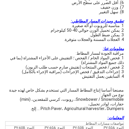
6).
أقل الضرر على سطح الأرض
7).
وزن خفيف
8).
سهل التغيير
تطبيق وميزات المسار المطاطي:
1. مناسبة للروبوت أو آلة صغيرة.
2. يمكن تحميل الوزن حوالي 40-50 كيلوجرام
3. يمكن ضبط الطول.
4. العجلات المسننة والعجلات متوفرة.
معلومات عنا:
مراقبة الجودة لمسار المطاط:
1. فحص المواد الخام / الفحص ؛
التفتيش على الأجزاء المشتراة (بما في
ذلك جميع المواد المشتراة)
2. فحص / فحص المنتجات (تفتيش صارم حسب طلب الزبون)
3. إجراءات التدقيق / فحص الإجراءات (مراقبة الإجراء بالكامل)
4. السابقين يعمل التفتيش
مصنعنا أساسا إنتاج المطاط المسار التي تستخدم بشكل خاص لهذه جيدة
نوع من الجهاز:
Snowbower / Snowmobile، روبوت، كرسي للمقعدين، (mini)
حفارات، لوادر تحميل،
Pitch Paver، Agricultural harvester، Dumpers ... إلخ.
المعلمات:
مواصفات مسارات المطاط
النوع: PY-50A
النوع: PY-50B
النوع: PY-60A
النوع: PY-60B