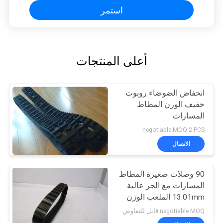
استمر
أعلى المنتجات
انخفاض الضوضاء روبوت
خفيف الوزن المطاط
المسارات
negotiable MOQ:2 PCS
الاتصال
90 وصلات صغيرة المطاط
المسارات مع الجر عالية
13.01mm الملعب الوزن
1.6kg
negotiable MOQ:قابل للتفاوض